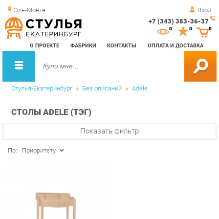
Эль-Монте
Вход
+7 (343) 383-36-37
Зак
0
0
0
обр
О ПРОЕКТЕ
ФАБРИКИ
КОНТАКТЫ
ОПЛАТА И ДОСТАВКА
зво
Стулья-Екатеринбург
Без описаний
Adele
СТОЛЫ ADELE (ТЭГ)
Показать фильтр
По:
Приоритету