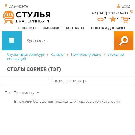
Эль-Монте
Вход
+7 (343) 383-36-37
Зак
0
0
0
обр
О ПРОЕКТЕ
ФАБРИКИ
КОНТАКТЫ
ОПЛАТА И ДОСТАВКА
зво
Стулья-Екатеринбург
Каталог
Комплектующие
Столы из
коллекций
СТОЛЫ CORNER (ТЭГ)
Показать фильтр
По:
Приоритету
В наличии больше
нет
подходящих товаров этой категории.