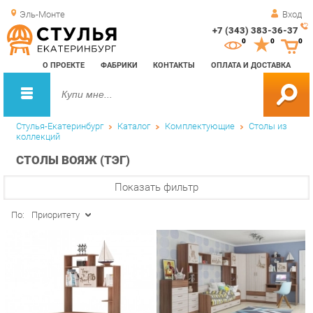
Эль-Монте
Вход
+7 (343) 383-36-37
Зак
0
0
0
обр
О ПРОЕКТЕ
ФАБРИКИ
КОНТАКТЫ
ОПЛАТА И ДОСТАВКА
зво
Стулья-Екатеринбург
Каталог
Комплектующие
Столы из
коллекций
СТОЛЫ ВОЯЖ (ТЭГ)
Показать фильтр
По:
Приоритету