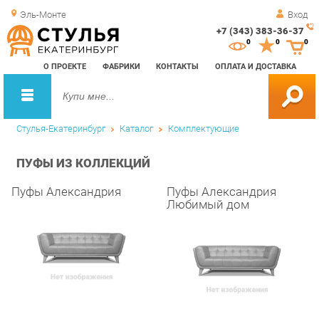
Эль-Монте
Вход
+7 (343) 383-36-37
Зак
0
0
0
обр
О ПРОЕКТЕ
ФАБРИКИ
КОНТАКТЫ
ОПЛАТА И ДОСТАВКА
зво
Стулья-Екатеринбург
Каталог
Комплектующие
ПУФЫ ИЗ КОЛЛЕКЦИЙ
Пуфы Александрия
Пуфы Александрия
Любимый дом