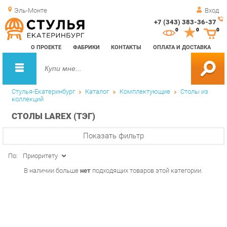
Эль-Монте
Вход
+7 (343) 383-36-37
Зак
0
0
0
обр
О ПРОЕКТЕ
ФАБРИКИ
КОНТАКТЫ
ОПЛАТА И ДОСТАВКА
зво
Стулья-Екатеринбург
Каталог
Комплектующие
Столы из
коллекций
СТОЛЫ LAREX (ТЭГ)
Показать фильтр
По:
Приоритету
В наличии больше
нет
подходящих товаров этой категории.