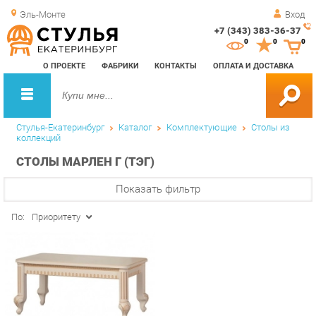
Эль-Монте
Вход
+7 (343) 383-36-37
Зак
0
0
0
обр
О ПРОЕКТЕ
ФАБРИКИ
КОНТАКТЫ
ОПЛАТА И ДОСТАВКА
зво
Стулья-Екатеринбург
Каталог
Комплектующие
Столы из
коллекций
СТОЛЫ МАРЛЕН Г (ТЭГ)
Показать фильтр
По:
Приоритету