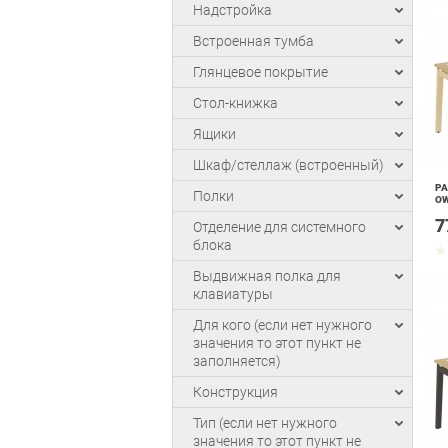
Надстройка
Встроенная тумба
Глянцевое покрытие
Стол-книжка
Ящики
Шкаф/стеллаж (встроенный)
РА
Полки
OW
7
Отделение для системного
блока
Выдвижная полка для
клавиатуры
Для кого (если нет нужного
значения то этот пункт не
заполняется)
Конструкция
Тип (если нет нужного
значения то этот пункт не