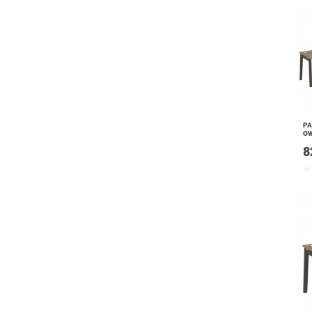
РА
OW
8