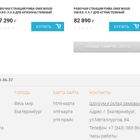
БОЧАЯ СТАНЦИЯ РИВА ONIX WOOD
РАБОЧАЯ СТАНЦИЯ РИВА ONIX WOOD
.RS-3.0.8 ДУБ АРИЗОНА/ТЕМНЫЙ
OW.RS-3.4.7 ДУБ АТТИК/ТЕМНЫЙ
7 290
82 890
₽
₽
БОЛЬШЕ ТОВАРОВ
(
20
/
276
)
3-36-37
ГОРОДА
КАРТА САЙТА
КОНТАКТЫ
Весь мир
html-карта
Шоурум и склад самовы
Екатеринбург
xml-карта
Адрес: г. Екатеринбург,
yml-прайс
ул.Металлургов, 84
та
Телефон: +7 (343) 383-36
Часы работы: