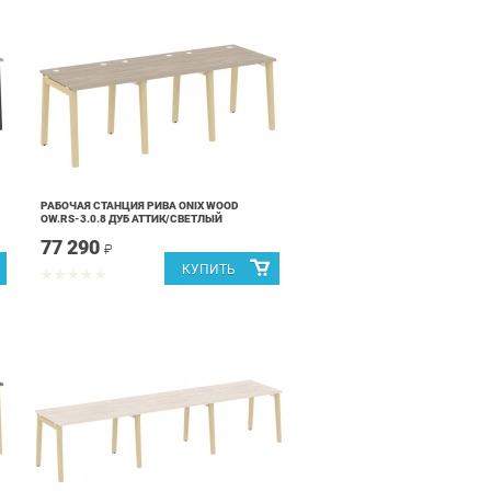
РАБОЧАЯ СТАНЦИЯ РИВА ONIX WOOD
OW.RS-3.0.8 ДУБ АТТИК/СВЕТЛЫЙ
77 290
₽