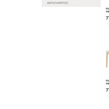
заполняется)
РА
OW
7
РА
OW
7