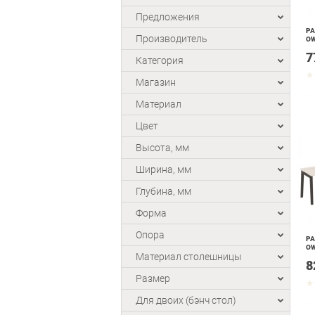
Предложения
РА
Производитель
OW
7
Категория
Магазин
Материал
Цвет
Высота, мм
Ширина, мм
Глубина, мм
Форма
Опора
РА
OW
Материал столешницы
8
Размер
Для двоих (бэнч стол)