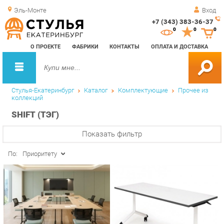
Эль-Монте
Вход
+7 (343) 383-36-37
Зак
0
0
0
обр
О ПРОЕКТЕ
ФАБРИКИ
КОНТАКТЫ
ОПЛАТА И ДОСТАВКА
зво
Стулья-Екатеринбург
Каталог
Комплектующие
Прочее из
коллекций
SHIFT (ТЭГ)
Показать фильтр
По:
Приоритету