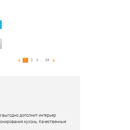
1
2
3
...
68
е выгодно дополнит интерьер
онирования кухонь. Качественные