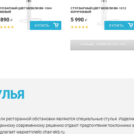
УЛ БАРНЫЙ ЦВЕТ МЕБЕЛИ BN-1064
СТУЛ БАРНЫЙ ЦВЕТ МЕБЕЛИ BN-1012
ЕЖЕВЫЙ
КОРИЧНЕВЫЙ
 890
5 990
₽
₽
БОЛЬШЕ ТОВАРОВ
(
20
/
1347
)
УЛЬЯ
и ресторанной обстановки являются специальные стулья. Издели
Данному современному решению отдают предпочтение поклонники з
лагает маркетплейс chair-ekb.ru.