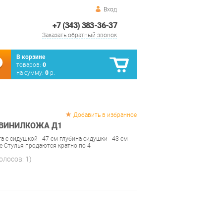
Вход
+7 (343) 383-36-37
Заказать обратный звонок
В корзине
товаров:
0
на сумму:
0
р.
Добавить в избранное
 ВИНИЛКОЖА Д1
а с сидушкой - 47 см глубина сидушки - 43 см
е Стулья продаются кратно по 4
голосов:
1
)