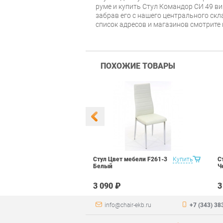
руме и купить Стул Командор СИ 49 в
забрав его с нашего центрального скл
список адресов и магазинов смотрите
ПОХОЖИЕ ТОВАРЫ
 Маэстро 1
Купить
Стул Цвет мебели F261-3
Купить
С
ый
Белый
Ч
₽
3 090 ₽
3
info@chair-ekb.ru
+7 (343) 38