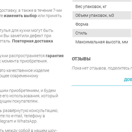
Вес упаковок, кг
оставку, а также в течение 7-ми
Объем упаковок, м3
те
изменить выбор
или принять
Форма
тулья для кухни могут быть
Стиль
и Вы заметили дефект при
еталь.
Повторная доставка
Максимальная высота, мм
кухни распространяется
гарантия
ОТЗЫВЫ
 с момента приобретения.
Пока нет отзывов, поделитесь
 это качественное изделие
ующее современному
ДОБ
шим приобретением, и будем
е его использования, который
дущим покупателям.
ь развёрнутую консультацию,
е по e-mail, телефону в
legram и WhatsApp.
ть между собой в нашем шоу-