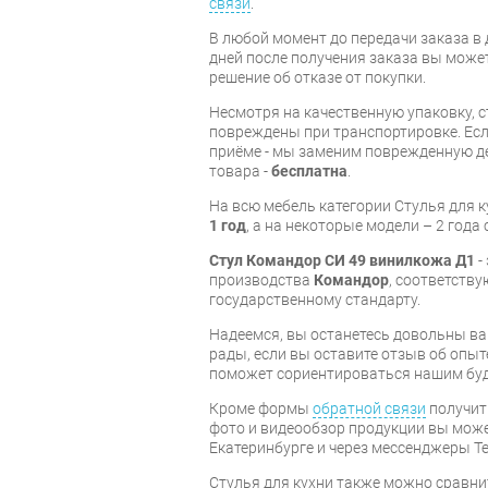
связи
.
В любой момент до передачи заказа в д
дней после получения заказа вы може
решение об отказе от покупки.
Несмотря на качественную упаковку, с
повреждены при транспортировке. Есл
приёме - мы заменим поврежденную д
товара -
бесплатна
.
На всю мебель категории Стулья для 
1 год
, а на некоторые модели – 2 года
Стул Командор СИ 49 винилкожа Д1
-
производства
Командор
, соответств
государственному стандарту.
Надеемся, вы останетесь довольны ва
рады, если вы оставите отзыв об опыт
поможет сориентироваться нашим бу
Кроме формы
обратной связи
получит
фото и видеообзор продукции вы может
Екатеринбурге и через мессенджеры Te
Стулья для кухни также можно сравни