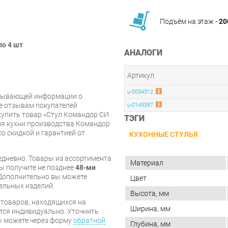
Подъём на этаж -
20
по 4 шт
АНАЛОГИ
Артикул
u-0034312
рпывающей информации о
же отзывам покупателей
u-0145397
купить товар «Стул Командор СИ
ТЭГИ
ля кухни производства Командор
со скидкой и гарантией от
КУХОННЫЕ СТУЛЬЯ
дневно. Товары из ассортимента
Материал
вы получите не позднее
48-ми
Дополнительно вы можете
Цвет
бельных изделий.
Высота, мм
я товаров, находящихся на
Ширина, мм
тся индивидуально. Уточнить
вы можете через форму
обратной
Глубина, мм