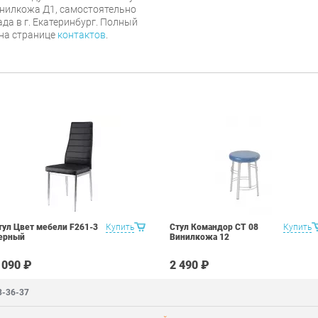
инилкожа Д1, самостоятельно
ада в г. Екатеринбург. Полный
 на странице
контактов
.
тул Цвет мебели F261-3
Купить
Стул Командор СТ 08
Купить
ерный
Винилкожа 12
 090 ₽
2 490 ₽
3-36-37