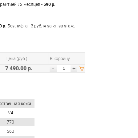
арантией
12
месяцев -
590 р.
0 р.
Без лифта - 3 рубля за кг. за этаж.
Цена (руб.)
В корзину
-
7 490.00 р.
+
сственная кожа
V4
770
560