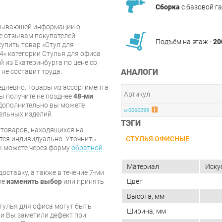
Сборка
с базовой г
рпывающей информации о
же отзывам покупателей
Подъём на этаж -
20
упить товар «Стул для
V4» категории Стулья для офиса
 из Екатеринбурга по цене со
 не составит труда.
АНАЛОГИ
дневно. Товары из ассортимента
Артикул
вы получите не позднее
48-ми
Дополнительно вы можете
u-0060299
бельных изделий.
ТЭГИ
я товаров, находящихся на
тся индивидуально. Уточнить
СТУЛЬЯ ОФИСНЫЕ
вы можете через форму
обратной
Материал
Иску
оставку, а также в течение 7-ми
те
изменить выбор
или принять
Цвет
Высота, мм
стулья для офиса могут быть
Ширина, мм
и Вы заметили дефект при