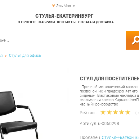
Эль-Монте
СТУЛЬЯ-ЕКАТЕРИНБУРГ
О ПРОЕКТЕ
ФАБРИКИ
КОНТАКТЫ
ОПЛАТА И ДОСТАВКА
ья
Стулья для офиса
СТУЛ ДЛЯ ПОСЕТИТЕЛЕЙ
- Прочный металлический каркас
позвоночник и предохраняет его
сиденье- Пластиковые накладки
скольжения кресла Каркас silve
черныйПроизводство
Рейтинг:
(
Артикул:
u-0060298
Продавец:
Стулья-Екатеринб