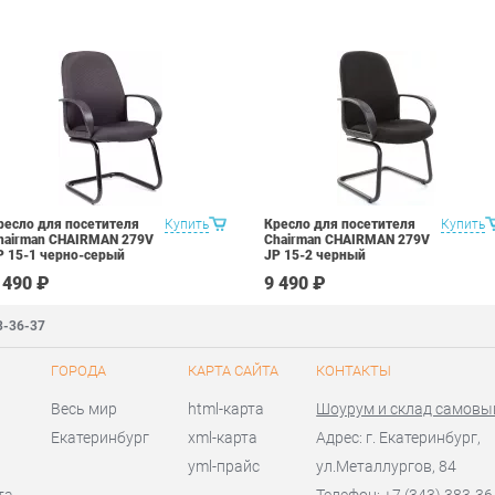
ресло для посетителя
Купить
Кресло для посетителя
Купить
hairman CHAIRMAN 279V
Chairman CHAIRMAN 279V
P 15-1 черно-серый
JP 15-2 черный
 490 ₽
9 490 ₽
3-36-37
ГОРОДА
КАРТА САЙТА
КОНТАКТЫ
Весь мир
html-карта
Шоурум и склад самовы
Екатеринбург
xml-карта
Адрес: г. Екатеринбург,
yml-прайс
ул.Металлургов, 84
та
Телефон: +7 (343) 383-36