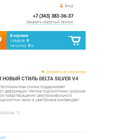
Вход
+7 (343) 383-36-37
Заказать обратный звонок
В корзине
товаров:
0
на сумму:
0
р.
Добавить в избранное
 НОВЫЙ СТИЛЬ DELTA SILVER V4
- Эргономичная спинка поддерживает
 от деформации- Мягкие подлокотники- Широкое
 для предотвращения самопроизвольного
rПодлокотник чехол в цветОбивка кожзамЦвет
голосов:
1
)
ург