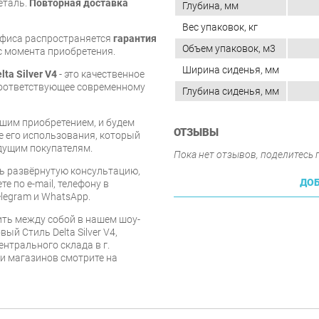
еталь.
Повторная доставка
Глубина, мм
Вес упаковок, кг
офиса распространяется
гарантия
Объем упаковок, м3
 с момента приобретения.
Ширина сиденья, мм
ta Silver V4
- это качественное
соответствующее современному
Глубина сиденья, мм
шим приобретением, и будем
ОТЗЫВЫ
е его использования, который
дущим покупателям.
Пока нет отзывов, поделитесь
ь развёрнутую консультацию,
ДОБ
е по e-mail, телефону в
legram и WhatsApp.
ть между собой в нашем шоу-
ый Стиль Delta Silver V4,
ентрального склада в г.
 и магазинов смотрите на