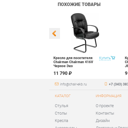
ПОХОЖИЕ ТОВАРЫ
посетителей
Купить
Кресло для посетителя
Купить
К
ль Janet V4
Chairman Chairman 416V
C
Черное Эко
J
11 790 ₽
9
info@chair-ekb.ru
+7 (343) 38
КАТАЛОГ
ИНФОРМАЦИЯ
Стулья
О проекте
Столы
Контакты
Кресла
Дизайн
Аксессуары
Доставка и Опла