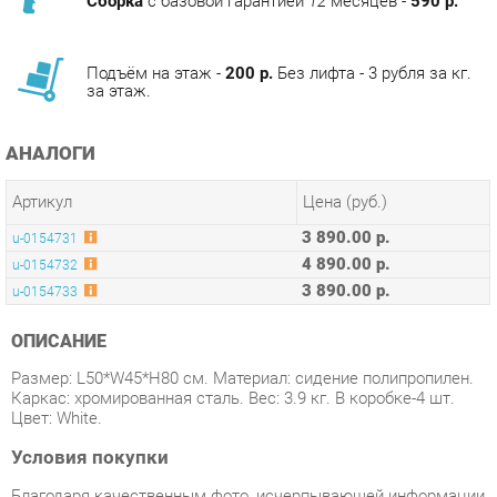
Подъём на этаж -
200 р.
Без лифта - 3 рубля за кг.
за этаж.
АНАЛОГИ
Артикул
Цена (руб.)
3 890.00 р.
u-0154731
4 890.00 р.
u-0154732
3 890.00 р.
u-0154733
ОПИСАНИЕ
Размер: L50*W45*H80 см. Материал: сидение полипропилен.
Каркас: хромированная сталь. Вес: 3.9 кг. В коробке-4 шт.
Цвет: White.
Условия покупки
Благодаря качественным фото, исчерпывающей информации
о характеристиках и параметрах, а также отзывам
покупателей маркетплэйса «Стулья-Екатеринбург» купить
товар «Стул пластиковый Афина-мебель SHF-01-W White»
категории Стулья пластиковые производства Афина-мебель с