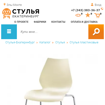
Эль-Монте
Вход
+7 (343) 383-36-37
Зак
0
0
0
обр
О ПРОЕКТЕ
ФАБРИКИ
КОНТАКТЫ
ОПЛАТА И ДОСТАВКА
зво
Стулья-Екатеринбург
Каталог
Стулья
Стулья пластиковые