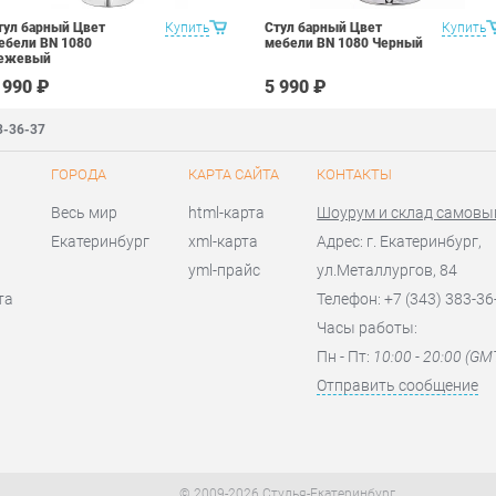
тул барный Цвет
Купить
Стул барный Цвет
Купить
ебели BN 1080
мебели BN 1080 Черный
ежевый
 990 ₽
5 990 ₽
3-36-37
ГОРОДА
КАРТА САЙТА
КОНТАКТЫ
Весь мир
html-карта
Шоурум и склад самовы
Екатеринбург
xml-карта
Адрес: г. Екатеринбург,
yml-прайс
ул.Металлургов, 84
та
Телефон: +7 (343) 383-36
Часы работы:
Пн - Пт:
10:00 - 20:00 (GM
Отправить сообщение
© 2009-2026 Стулья-Екатеринбург