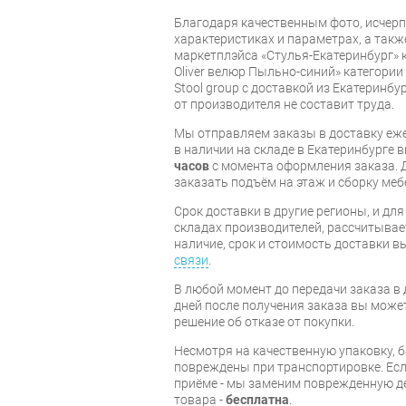
Благодаря качественным фото, исче
характеристиках и параметрах, а так
маркетплэйса «Стулья-Екатеринбург» к
Oliver велюр Пыльно-синий» категори
Stool group с доставкой из Екатеринбу
от производителя не составит труда.
Мы отправляем заказы в доставку еже
в наличии на складе в Екатеринбурге 
часов
с момента оформления заказа. 
заказать подъём на этаж и сборку ме
Срок доставки в другие регионы, и дл
складах производителей, рассчитывае
наличие, срок и стоимость доставки 
связи
.
В любой момент до передачи заказа в д
дней после получения заказа вы може
решение об отказе от покупки.
Несмотря на качественную упаковку, 
повреждены при транспортировке. Есл
приёме - мы заменим поврежденную д
товара -
бесплатна
.