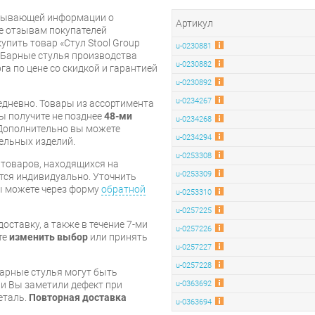
рпывающей информации о
Артикул
же отзывам покупателей
упить товар «Стул Stool Group
u-0230881
и Барные стулья производства
u-0230882
рга по цене со скидкой и гарантией
u-0230892
u-0234267
дневно. Товары из ассортимента
вы получите не позднее
48-ми
u-0234268
Дополнительно вы можете
u-0234294
бельных изделий.
u-0253308
я товаров, находящихся на
u-0253309
тся индивидуально. Уточнить
вы можете через форму
обратной
u-0253310
u-0257225
оставку, а также в течение 7-ми
u-0257226
те
изменить выбор
или принять
u-0257227
u-0257228
барные стулья могут быть
и Вы заметили дефект при
u-0363692
еталь.
Повторная доставка
u-0363694