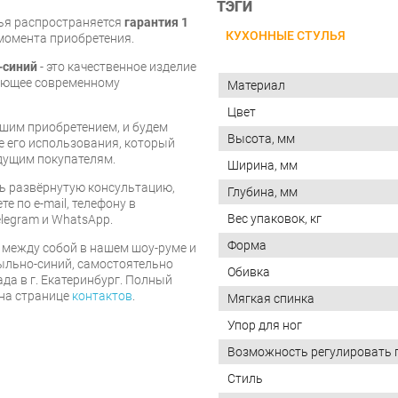
ТЭГИ
лья распространяется
гарантия 1
КУХОННЫЕ СТУЛЬЯ
с момента приобретения.
-синий
- это качественное изделие
вующее современному
Материал
Цвет
шим приобретением, и будем
Высота, мм
е его использования, который
дущим покупателям.
Ширина, мм
ь развёрнутую консультацию,
Глубина, мм
е по e-mail, телефону в
Вес упаковок, кг
legram и WhatsApp.
Форма
 между собой в нашем шоу-руме и
 Пыльно-синий, самостоятельно
Обивка
ада в г. Екатеринбург. Полный
 на странице
контактов
.
Мягкая спинка
Упор для ног
Возможность регулировать 
Стиль