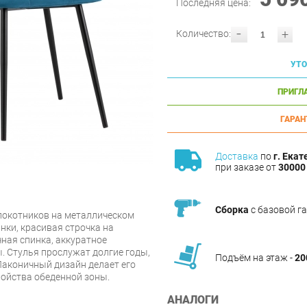
Последняя цена:
-
+
Количество:
УТО
ПРИГЛ
ГАРАН
Доставка
по
г. Екат
при заказе от
30000 
Сборка
с базовой г
локотников на металлическом
нки, красивая строчка на
ная спинка, аккуратное
. Стулья прослужат долгие годы,
Подъём на этаж -
20
Лаконичный дизайн делает его
ойства обеденной зоны.
АНАЛОГИ