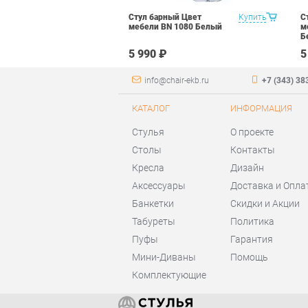
ый Цвет
Купить
Стул барный Цвет
Купить
С
1013
мебели BN 1080 Белый
м
Б
5 990 ₽
5
info@chair-ekb.ru
+7 (343) 38
КАТАЛОГ
ИНФОРМАЦИЯ
Стулья
О проекте
Столы
Контакты
Кресла
Дизайн
Аксессуары
Доставка и Опла
Банкетки
Скидки и Акции
Табуреты
Политика
Пуфы
Гарантия
Мини-Диваны
Помощь
Комплектующие