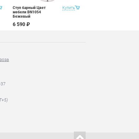
Стул барный Цвет
Купить
Стул барный Цвет
мебели BN1054
мебели BN3001 Черный
Бежевый
6 590 ₽
4 590 ₽
воза
-37
T+5)