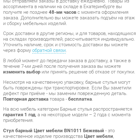
на складах производителей, рассчитывается индивидуально.
Уточнить наличие, срок и стоимость доставки вы можете
через форму
обратной связи
.
В любой момент до передачи заказа в доставку, а также в
течение 7-ми дней после получения заказа вы можете
изменить выбор
или принять решение об отказе от покупки.
Несмотря на качественную упаковку, барные стулья могут
быть повреждены при транспортировке. Если Вы заметили
дефект при приёме - мы заменим поврежденную деталь.
Повторная доставка
товара -
бесплатна
.
На всю мебель категории Барные стулья распространяется
гарантия 1 год
, а на некоторые модели – 2 года с момента
приобретения.
Стул барный Цвет мебели BN1011 Бежевый
- это
качественное изделие производства
Цвет мебели
,
соответствующее современному государственному
стандарту.
Надеемся, вы останетесь довольны вашим приобретением, и
будем рады, если вы оставите отзыв об опыте его
использования, который поможет сориентироваться нашим
будущим покупателям.