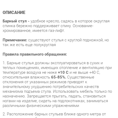
Барный стул -
удобное кресло, садясь в которое округлая
спинка бережно поддерживает спину. Основание-
хромированное, имеется газ-лифт.
Примечание:
существуют стулья с круглой подножкой, но
так же есть еще полукруглая
Правила правильного обращения:
1. Барные стулья должны эксплуатироваться в сухих и
теплых помещениях, имеющих отопление и вентиляцию при
температуре воздуха не ниже
+10 C
и не выше +40 C,
относительная влажность
65-85%.
Существенные
отклонения от указанных режимов приводят к
значительному ухудшению потребительских качеств
механизма подъема стула. Использовать мебель только по
назначению. Запрещается прыгать, падать, становиться
ногами на изделие, сидеть на подлокотниках, заниматься
различными физическими упражнениями
2. Расположение барных стульев ближе одного метра от
отопительных приборов и других источников тепла, а также
под прямыми солнечными лучами, вызывает ускоренное
старение кожзаменителя и выцветание
пластикового покрытия.