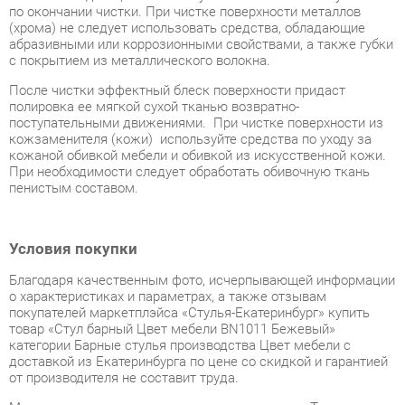
После чистки эффектный блеск поверхности придаст
полировка ее мягкой сухой тканью возвратно-
поступательными движениями. При чистке поверхности из
кожзаменителя (кожи) используйте средства по уходу за
кожаной обивкой мебели и обивкой из искусственной кожи.
При необходимости следует обработать обивочную ткань
пенистым составом.
Условия покупки
Благодаря качественным фото, исчерпывающей информации
о характеристиках и параметрах, а также отзывам
покупателей маркетплэйса «Стулья-Екатеринбург» купить
товар «Стул барный Цвет мебели BN1011 Бежевый»
категории Барные стулья производства Цвет мебели с
доставкой из Екатеринбурга по цене со скидкой и гарантией
от производителя не составит труда.
Мы отправляем заказы в доставку ежедневно. Товары из
ассортимента в наличии на складе в Екатеринбурге вы
получите не позднее
48-ми часов
с момента оформления
заказа. Дополнительно вы можете заказать подъём на этаж
и сборку мебельных изделий.
Срок доставки в другие регионы, и для товаров, находящихся