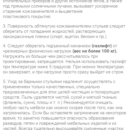
3. Поверхность обтянутую кожзаменителем стульев следует
оберегать от попадания жидкостей, растворяющих
лакокрасочные пленки (спирт, ацетон, бензин и пр.).
4. Следует оберегать подъемный механизм
(газлифт)
от
чрезмерных физических нагрузок
(вес не более 100 кг).
Нагружать их больше чем рассчитывалось при
проектировании, запрещается. Нельзя использовать газлифт
при температуре ниже 5 градусов. При низких температурах
он замерзает, и при нагрузке просто сразу выйдет из строя.
5. Уход за барными стульями надлежит осуществлять с
применением только качественных, специально
предназначенных для этих целей чистящих и полирующих
средств. Пыль удаляется чистой, сухой и мягкой тканью
(фланель, сукно, плюш и т. п.) Рекомендуется очищать
любую часть мебели как можно скорее после того, как она
загрязнилась. Если Вы оставляете загрязнение на некоторое
время, то заметно повышается опасность образования
разводов, пятен и повреждений мебельных изделий и их
частей. Всегда тщательно высушивайте смоченные участки
по окончании чистки. При чистке поверхности металлов
(хрома) не следует использовать средства, обладающие
абразивными или коррозионными свойствами, а также губки
с покрытием из металлического волокна.