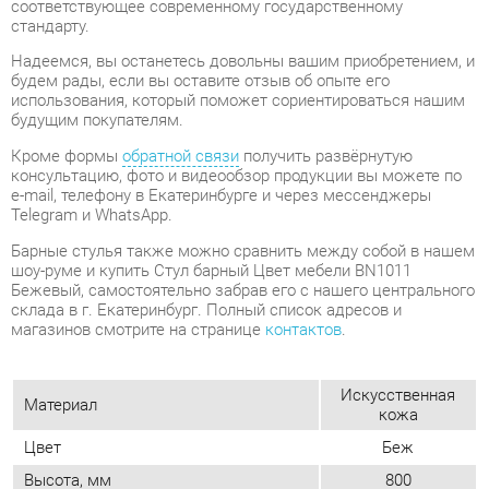
Кроме формы
обратной связи
получить развёрнутую
консультацию, фото и видеообзор продукции вы можете по
e-mail, телефону в Екатеринбурге и через мессенджеры
Telegram и WhatsApp.
Барные стулья также можно сравнить между собой в нашем
шоу-руме и купить Стул барный Цвет мебели BN1011
Бежевый, самостоятельно забрав его с нашего центрального
склада в г. Екатеринбург. Полный список адресов и
магазинов смотрите на странице
контактов
.
Искусственная
Материал
кожа
Цвет
Беж
Высота, мм
800
Ширина, мм
510
Глубина, мм
460
Вес упаковок, кг
9.35
Объем упаковок, м3
0.157
Форма
Квадратные