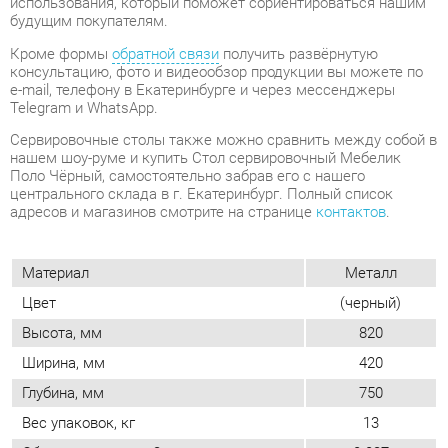
Сервировочные столы также можно сравнить между собой в
нашем шоу-руме и купить Стол сервировочный Мебелик
Поло Чёрный, самостоятельно забрав его с нашего
центрального склада в г. Екатеринбург. Полный список
адресов и магазинов смотрите на странице
контактов
.
Материал
Металл
Цвет
(черный)
Высота, мм
820
Ширина, мм
420
Глубина, мм
750
Вес упаковок, кг
13
Объем упаковок, м3
0.037
Опора
Колесики
Материал столешницы
Стекло
Размер
Маленький
Для двоих (бэнч стол)
Нет