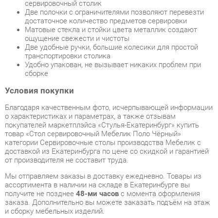
ощущение свежести и чистоты
Две удобные ручки, большие колесики для простой
транспортировки столика
Удобно упакован, не вызывает никаких проблем при
сборке
Условия покупки
Благодаря качественным фото, исчерпывающей информации
о характеристиках и параметрах, а также отзывам
покупателей маркетплэйса «Стулья-Екатеринбург» купить
товар «Стол сервировочный Мебелик Поло Чёрный»
категории Сервировочные столы производства Мебелик с
доставкой из Екатеринбурга по цене со скидкой и гарантией
от производителя не составит труда.
Мы отправляем заказы в доставку ежедневно. Товары из
ассортимента в наличии на складе в Екатеринбурге вы
получите не позднее
48-ми часов
с момента оформления
заказа. Дополнительно вы можете заказать подъём на этаж
и сборку мебельных изделий.
Срок доставки в другие регионы, и для товаров, находящихся
на складах производителей, рассчитывается индивидуально.
Уточнить наличие, срок и стоимость доставки вы можете
через форму
обратной связи
.