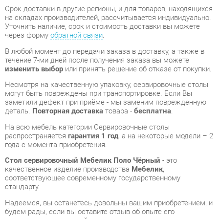
В любой момент до передачи заказа в доставку, а также в
течение 7-ми дней после получения заказа вы можете
изменить выбор
или принять решение об отказе от покупки.
Несмотря на качественную упаковку, сервировочные столы
могут быть повреждены при транспортировке. Если Вы
заметили дефект при приёме - мы заменим поврежденную
деталь.
Повторная доставка
товара -
бесплатна
.
На всю мебель категории Сервировочные столы
распространяется
гарантия 1 год
, а на некоторые модели – 2
года с момента приобретения.
Стол сервировочный Мебелик Поло Чёрный
- это
качественное изделие производства
Мебелик
,
соответствующее современному государственному
стандарту.
Надеемся, вы останетесь довольны вашим приобретением, и
будем рады, если вы оставите отзыв об опыте его
использования, который поможет сориентироваться нашим
будущим покупателям.
Кроме формы
обратной связи
получить развёрнутую
консультацию, фото и видеообзор продукции вы можете по
e-mail, телефону в Екатеринбурге и через мессенджеры
Telegram и WhatsApp.