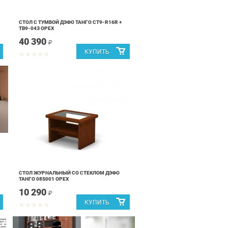
СТОЛ С ТУМБОЙ ДЭФО ТАНГО СТ9-R16R +
ТВ9-04З ОРЕХ
40 390
₽
СТОЛ ЖУРНАЛЬНЫЙ СО СТЕКЛОМ ДЭФО
ТАНГО 08S001 ОРЕХ
10 290
₽