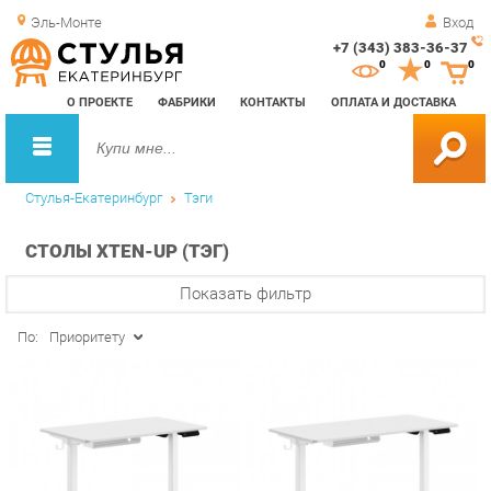
Эль-Монте
Вход
+7 (343) 383-36-37
Зак
0
0
0
обр
О ПРОЕКТЕ
ФАБРИКИ
КОНТАКТЫ
ОПЛАТА И ДОСТАВКА
зво
Стулья-Екатеринбург
Тэги
СТОЛЫ XTEN-UP (ТЭГ)
Показать фильтр
По:
Приоритету