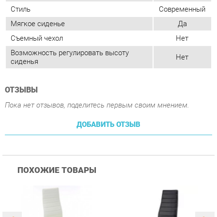
ОТЗЫВЫ
Пока нет отзывов, поделитесь первым своим мнением.
ДОБАВИТЬ ОТЗЫВ
ПОХОЖИЕ ТОВАРЫ
Стул Цвет мебели F261-
Стул Цвет мебели F261-
С
3 Белый
3 Черный
В