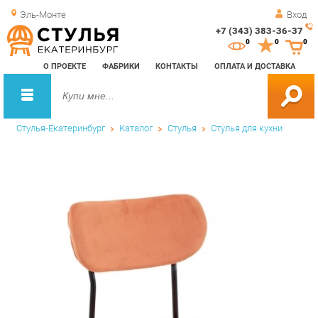
Эль-Монте
Вход
+7 (343) 383-36-37
Зак
0
0
0
обр
О ПРОЕКТЕ
ФАБРИКИ
КОНТАКТЫ
ОПЛАТА И ДОСТАВКА
зво
Стулья-Екатеринбург
Каталог
Стулья
Стулья для кухни