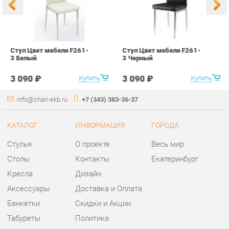
3 090 ₽
3 090 ₽
Купить
Купить
info@chair-ekb.ru
+7 (343) 383-36-37
КАТАЛОГ
ИНФОРМАЦИЯ
ГОРОДА
Стулья
О проекте
Весь мир
Столы
Контакты
Екатеринбург
Кресла
Дизайн
Аксессуары
Доставка и Оплата
Банкетки
Скидки и Акции
Табуреты
Политика
Пуфы
Гарантия
Мини-Диваны
Помощь
Комплектующие
КОНТАКТЫ
Шоурум и склад самовывоза