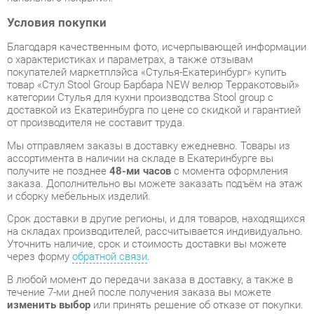
о характеристиках и параметрах, а также отзывам
покупателей маркетплэйса «Стулья-Екатеринбург» купить
товар «Стул Stool Group Барбара NEW велюр Терракотовый»
категории Стулья для кухни производства Stool group с
доставкой из Екатеринбурга по цене со скидкой и гарантией
от производителя не составит труда.
Мы отправляем заказы в доставку ежедневно. Товары из
ассортимента в наличии на складе в Екатеринбурге вы
получите не позднее
48-ми часов
с момента оформления
заказа. Дополнительно вы можете заказать подъём на этаж
и сборку мебельных изделий.
Срок доставки в другие регионы, и для товаров, находящихся
на складах производителей, рассчитывается индивидуально.
Уточнить наличие, срок и стоимость доставки вы можете
через форму
обратной связи
.
В любой момент до передачи заказа в доставку, а также в
течение 7-ми дней после получения заказа вы можете
изменить выбор
или принять решение об отказе от покупки.
Несмотря на качественную упаковку, стулья для кухни могут
быть повреждены при транспортировке. Если Вы заметили
дефект при приёме - мы заменим поврежденную деталь.
Повторная доставка
товара -
бесплатна
.