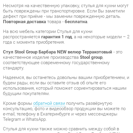
На всю мебель категории Стулья для кухни
распространяется
гарантия 1 год
, а на некоторые модели – 2
года с момента приобретения.
Стул Stool Group Барбара NEW велюр Терракотовый
- это
качественное изделие производства
Stool group
,
соответствующее современному государственному
стандарту.
Надеемся, вы останетесь довольны вашим приобретением, и
будем рады, если вы оставите отзыв об опыте его
использования, который поможет сориентироваться нашим
будущим покупателям.
Кроме формы
обратной связи
получить развёрнутую
консультацию, фото и видеообзор продукции вы можете по
e-mail, телефону в Екатеринбурге и через мессенджеры
Telegram и WhatsApp.
Стулья для кухни также можно сравнить между собой в
нашем шоу-руме и купить Стул Stool Group Барбара NEW
велюр Терракотовый, самостоятельно забрав его с нашего
центрального склада в г. Екатеринбург. Полный список
адресов и магазинов смотрите на странице
контактов
.