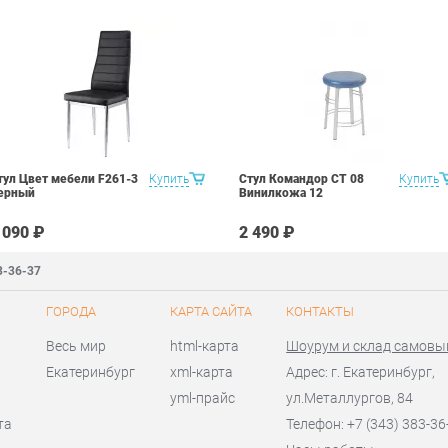
тул Цвет мебели F261-3
Купить
Стул Командор СТ 08
Купить
ерный
Винилкожа 12
 090 ₽
2 490 ₽
3-36-37
ГОРОДА
КАРТА САЙТА
КОНТАКТЫ
Весь мир
html-карта
Шоурум и склад самовы
Екатеринбург
xml-карта
Адрес: г. Екатеринбург,
yml-прайс
ул.Металлургов, 84
та
Телефон: +7 (343) 383-36