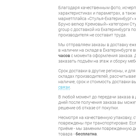
Благодаря качественным фото, исче
характеристиках и параметрах, а так
маркетплэйса «Стулья-Екатеринбург» к
Бруно велюр Кремовый» категории Сту
group с доставкой из Екатеринбурга по
производителя не составит труда.
Мы отправляем заказы в доставку еже
в наличии на складе в Екатеринбурге 
часов
с момента оформления заказа. 
заказать подъём на этаж и сборку ме
Срок доставки в другие регионы, и дл
складах производителей, рассчитывае
наличие, срок и стоимость доставки 
связи
.
В любой момент до передачи заказа в д
дней после получения заказа вы може
решение об отказе от покупки.
Несмотря на качественную упаковку, с
повреждены при транспортировке. Есл
приёме - мы заменим поврежденную д
товара -
бесплатна
.