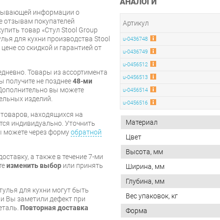
АНАЛОГИ
рпывающей информации о
же отзывам покупателей
Артикул
упить товар «Стул Stool Group
лья для кухни производства Stool
u-0436748
 цене со скидкой и гарантией от
u-0436749
u-0456512
дневно. Товары из ассортимента
u-0456513
вы получите не позднее
48-ми
Дополнительно вы можете
u-0456514
бельных изделий.
u-0456516
я товаров, находящихся на
Материал
тся индивидуально. Уточнить
вы можете через форму
обратной
Цвет
Высота, мм
оставку, а также в течение 7-ми
те
изменить выбор
или принять
Ширина, мм
Глубина, мм
тулья для кухни могут быть
Вес упаковок, кг
и Вы заметили дефект при
еталь.
Повторная доставка
Форма