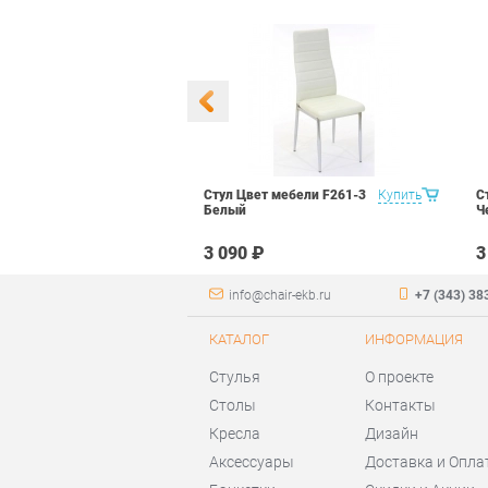
 Маэстро 1
Купить
Стул Цвет мебели F261-3
Купить
С
ый
Белый
Ч
₽
3 090 ₽
3
info@chair-ekb.ru
+7 (343) 38
КАТАЛОГ
ИНФОРМАЦИЯ
Стулья
О проекте
Столы
Контакты
Кресла
Дизайн
Аксессуары
Доставка и Опла