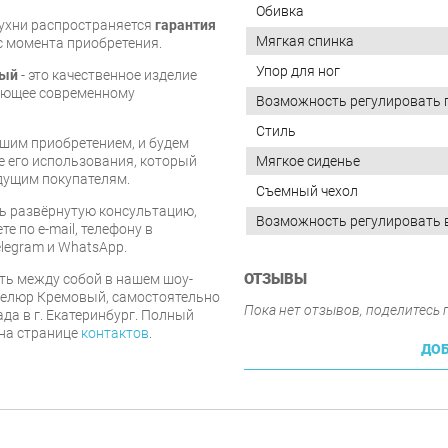
Обивка
кухни распространяется
гарантия
Мягкая спинка
 с момента приобретения.
Упор для ног
вый
- это качественное изделие
вующее современному
Возможность регулировать 
Стиль
шим приобретением, и будем
е его использования, который
Мягкое сиденье
дущим покупателям.
Съемный чехол
ь развёрнутую консультацию,
Возможность регулировать 
е по e-mail, телефону в
legram и WhatsApp.
ОТЗЫВЫ
ть между собой в нашем шоу-
 велюр Кремовый, самостоятельно
Пока нет отзывов, поделитесь
ада в г. Екатеринбург. Полный
 на странице
контактов
.
ДОБ