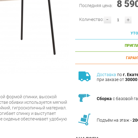
8 59
Последняя цена:
-
+
Количество:
УТО
ПРИГЛ
ГАРАН
Доставка
по
г. Екат
при заказе от
30000 
ной формой спинки, высокой
Сборка
с базовой г
стве обивки используется мягкий
йкий, гигроскопичный материал.
огибает спинку и выступает
е сиденье обеспечивает удобную
Подъём на этаж -
20