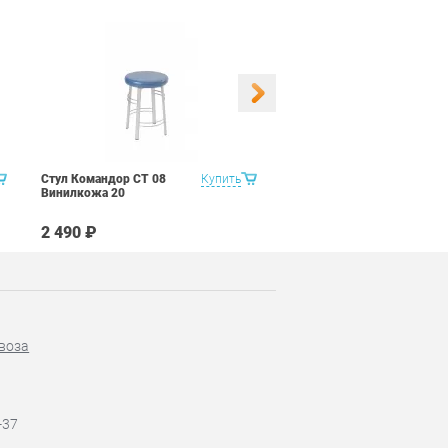
Стул Командор СТ 08
Купить
Стул Командор СТ 08
Винилкожа 20
Винилкожа 22
2 490 ₽
2 490 ₽
воза
-37