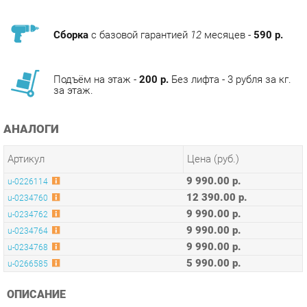
Подъём на этаж -
200 р.
Без лифта - 3 рубля за кг.
за этаж.
АНАЛОГИ
Артикул
Цена (руб.)
9 990.00 р.
u-0226114
12 390.00 р.
u-0234760
9 990.00 р.
u-0234762
9 990.00 р.
u-0234764
9 990.00 р.
u-0234768
5 990.00 р.
u-0266585
ОПИСАНИЕ
Яркий и удобный в эксплуатации стул Alen станет настоящим
украшением вашего интерьера. Мягкая спинка и сиденье
обеспечивают максимальный комфорт. Каркас выполнен из
металла, что делает изделие долговечным и прочным.