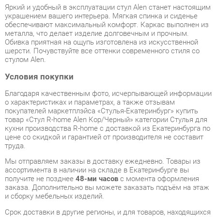
Обивка приятная на ощупь изготовлена из искусственной
шерсти. Почувствуйте все оттенки современного стиля со
стулом Alen.
Условия покупки
Благодаря качественным фото, исчерпывающей информации
о характеристиках и параметрах, а также отзывам
покупателей маркетплэйса «Стулья-Екатеринбург» купить
товар «Стул R-home Alen Кор/Черный» категории Стулья для
кухни производства R-home с доставкой из Екатеринбурга по
цене со скидкой и гарантией от производителя не составит
труда.
Мы отправляем заказы в доставку ежедневно. Товары из
ассортимента в наличии на складе в Екатеринбурге вы
получите не позднее
48-ми часов
с момента оформления
заказа. Дополнительно вы можете заказать подъём на этаж
и сборку мебельных изделий.
Срок доставки в другие регионы, и для товаров, находящихся
на складах производителей, рассчитывается индивидуально.
Уточнить наличие, срок и стоимость доставки вы можете
через форму
обратной связи
.
В любой момент до передачи заказа в доставку, а также в