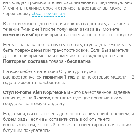
течение 7-ми дней после получения заказа вы можете
изменить выбор
или принять решение об отказе от покупки.
Несмотря на качественную упаковку, стулья для кухни могут
быть повреждены при транспортировке. Если Вы заметили
дефект при приёме - мы заменим поврежденную деталь.
Повторная доставка
товара -
бесплатна
.
На всю мебель категории Стулья для кухни
распространяется
гарантия 1 год
, а на некоторые модели – 2
года с момента приобретения.
Стул R-home Alen Кор/Черный
- это качественное изделие
производства
R-home
, соответствующее современному
государственному стандарту.
Надеемся, вы останетесь довольны вашим приобретением, и
будем рады, если вы оставите отзыв об опыте его
использования, который поможет сориентироваться нашим
будущим покупателям.
Кроме формы
обратной связи
получить развёрнутую
консультацию, фото и видеообзор продукции вы можете по
e-mail, телефону в Екатеринбурге и через мессенджеры
Telegram и WhatsApp.
Стулья для кухни также можно сравнить между собой в
нашем шоу-руме и купить Стул R-home Alen Кор/Черный,