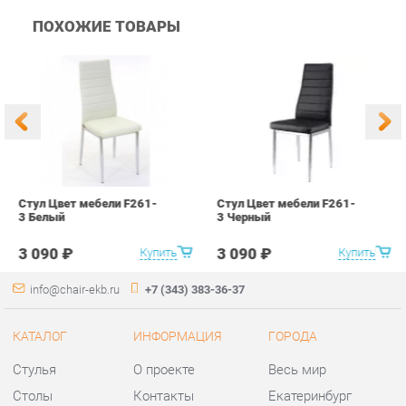
Стул Цвет мебели F261-
Стул Цвет мебели F261-
С
3 Белый
3 Черный
В
3 090 ₽
3 090 ₽
Купить
Купить
info@chair-ekb.ru
+7 (343) 383-36-37
КАТАЛОГ
ИНФОРМАЦИЯ
ГОРОДА
Стулья
О проекте
Весь мир
Столы
Контакты
Екатеринбург
Кресла
Дизайн
Аксессуары
Доставка и Оплата
Банкетки
Скидки и Акции
Табуреты
Политика
Пуфы
Гарантия
Мини-Диваны
Помощь