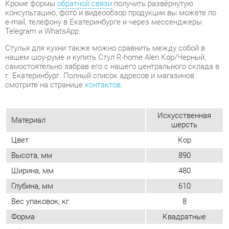
самостоятельно забрав его с нашего центрального склада в
г. Екатеринбург. Полный список адресов и магазинов
смотрите на странице
контактов
.
Искусственная
Материал
шерсть
Цвет
Кор
Высота, мм
890
Ширина, мм
480
Глубина, мм
610
Вес упаковок, кг
8
Форма
Квадратные
Обивка
Тканевая
Мягкая спинка
Да
Упор для ног
Нет
Возможность регулировать глубину
Нет
сиденья