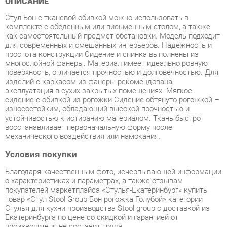
для современных и смешанных интерьеров. Надежность и
простота конструкции Сидение и спинка выполнены из
многослойной фанеры. Материал имеет идеально ровную
поверхность, отличается прочностью и долговечностью. Для
изделий с каркасом из фанеры рекомендована
эксплуатация в сухих закрытых помещениях. Мягкое
сидение с обивкой из рогожки Сидение обтянуто рогожкой –
износостойким, обладающий высокой прочностью и
устойчивостью к истиранию материалом. Ткань быстро
восстанавливает первоначальную форму после
механического воздействия или намокания.
Условия покупки
Благодаря качественным фото, исчерпывающей информации
о характеристиках и параметрах, а также отзывам
покупателей маркетплэйса «Стулья-Екатеринбург» купить
товар «Стул Stool Group Бон рогожка Голубой» категории
Стулья для кухни производства Stool group с доставкой из
Екатеринбурга по цене со скидкой и гарантией от
производителя не составит труда.
Мы отправляем заказы в доставку ежедневно. Товары из
ассортимента в наличии на складе в Екатеринбурге вы
получите не позднее
48-ми часов
с момента оформления
заказа. Дополнительно вы можете заказать подъём на этаж