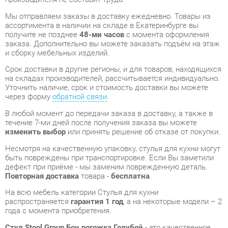
и сборку мебельных изделий.
Срок доставки в другие регионы, и для товаров, находящихся
на складах производителей, рассчитывается индивидуально.
Уточнить наличие, срок и стоимость доставки вы можете
через форму
обратной связи
.
В любой момент до передачи заказа в доставку, а также в
течение 7-ми дней после получения заказа вы можете
изменить выбор
или принять решение об отказе от покупки.
Несмотря на качественную упаковку, стулья для кухни могут
быть повреждены при транспортировке. Если Вы заметили
дефект при приёме - мы заменим поврежденную деталь.
Повторная доставка
товара -
бесплатна
.
На всю мебель категории Стулья для кухни
распространяется
гарантия 1 год
, а на некоторые модели – 2
года с момента приобретения.
Стул Stool Group Бон рогожка Голубой
- это качественное
изделие производства
Stool group
, соответствующее
современному государственному стандарту.
Надеемся, вы останетесь довольны вашим приобретением, и
будем рады, если вы оставите отзыв об опыте его
использования, который поможет сориентироваться нашим