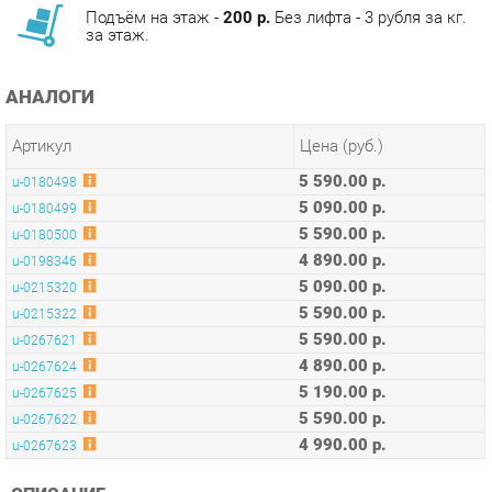
АНАЛОГИ
Артикул
Цена (руб.)
5 590.00 р.
u-0180498
5 090.00 р.
u-0180499
5 590.00 р.
u-0180500
4 890.00 р.
u-0198346
5 090.00 р.
u-0215320
5 590.00 р.
u-0215322
5 590.00 р.
u-0267621
4 890.00 р.
u-0267624
5 190.00 р.
u-0267625
5 590.00 р.
u-0267622
4 990.00 р.
u-0267623
ОПИСАНИЕ
Стул Бон с тканевой обивкой можно использовать в
комплекте с обеденным или письменным столом, а также
как самостоятельный предмет обстановки. Модель подходит