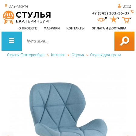
Эль-Монте
Вход
+7 (343) 383-36-37
Зак
0
0
0
обр
О ПРОЕКТЕ
ФАБРИКИ
КОНТАКТЫ
ОПЛАТА И ДОСТАВКА
зво
Стулья-Екатеринбург
Каталог
Стулья
Стулья для кухни