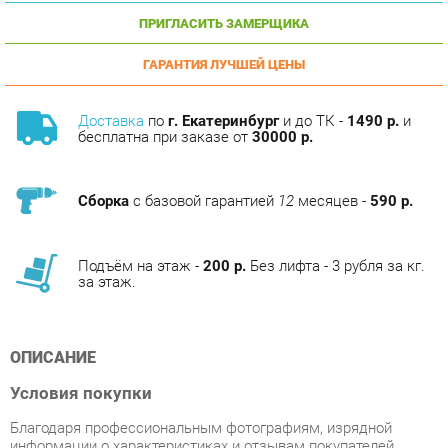
ГАРАНТИЯ ЛУЧШЕЙ ЦЕНЫ
Доставка
по
г. Екатеринбург
и до ТК -
1490 р.
и
бесплатна при заказе от
30000 р.
Сборка
с базовой гарантией
12
месяцев -
590 р.
Подъём на этаж -
200 р.
Без лифта - 3 рубля за кг.
за этаж.
ОПИСАНИЕ
Условия покупки
Благодаря профессиональным фотографиям, изрядной
информации о характеристиках и отзывам покупателей,
приобретение товара Стул Калимуллин Р.М. Версаль
Молочный перламутр/Антик золото, цена за 4 шт категории
Стулья для кухни от производителя Калимуллин р.м. на