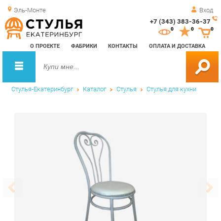
Эль-Монте
Вход
+7 (343) 383-36-37
Зак
0
0
0
обр
О ПРОЕКТЕ
ФАБРИКИ
КОНТАКТЫ
ОПЛАТА И ДОСТАВКА
зво
Стулья-Екатеринбург
Каталог
Стулья
Стулья для кухни