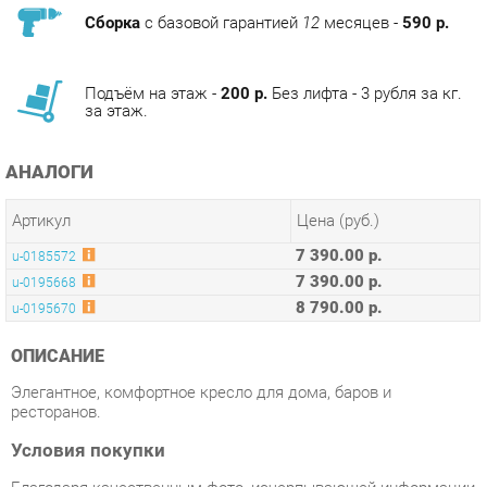
Подъём на этаж -
200 р.
Без лифта - 3 рубля за кг.
за этаж.
АНАЛОГИ
Артикул
Цена (руб.)
7 390.00 р.
u-0185572
7 390.00 р.
u-0195668
8 790.00 р.
u-0195670
ОПИСАНИЕ
Элегантное, комфортное кресло для дома, баров и
ресторанов.
Условия покупки
Благодаря качественным фото, исчерпывающей информации
о характеристиках и параметрах, а также отзывам
покупателей маркетплэйса «Стулья-Екатеринбург» купить
товар «Стул Цвет мебели DC 147-1 Серый» категории Стулья
для кухни производства Цвет мебели с доставкой из