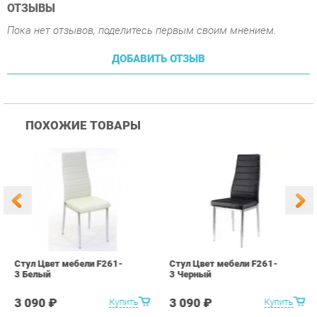
ПОХОЖИЕ ТОВАРЫ
Стул Цвет мебели F261-
Стул Цвет мебели F261-
С
3 Белый
3 Черный
В
3 090 ₽
3 090 ₽
Купить
Купить
info@chair-ekb.ru
+7 (343) 383-36-37
КАТАЛОГ
ИНФОРМАЦИЯ
ГОРОДА
Стулья
О проекте
Весь мир
Столы
Контакты
Екатеринбург