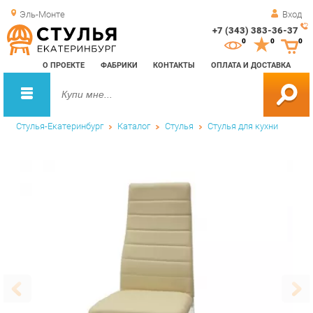
Эль-Монте
Вход
+7 (343) 383-36-37
Зак
0
0
0
обр
О ПРОЕКТЕ
ФАБРИКИ
КОНТАКТЫ
ОПЛАТА И ДОСТАВКА
зво
Стулья-Екатеринбург
Каталог
Стулья
Стулья для кухни