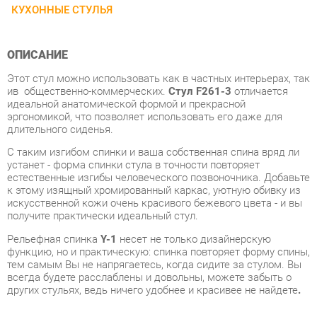
ОПИСАНИЕ
Этот стул можно использовать как в частных интерьерах, так
ив общественно-коммерческих.
Стул F261-3
отличается
идеальной анатомической формой и прекрасной
эргономикой, что позволяет использовать его даже для
длительного сиденья.
С таким изгибом спинки и ваша собственная спина вряд ли
устанет - форма спинки стула в точности повторяет
естественные изгибы человеческого позвоночника. Добавьте
к этому изящный хромированный каркас, уютную обивку из
искусственной кожи очень красивого бежевого цвета - и вы
получите практически идеальный стул.
Рельефная спинка
Y-1
несет не только дизайнерскую
функцию, но и практическую: спинка повторяет форму спины,
тем самым Вы не напрягаетесь, когда сидите за стулом. Вы
всегда будете расслаблены и довольны, можете забыть о
других стульях, ведь ничего удобнее и красивее не найдете
.
Условия покупки
Благодаря качественным фото, исчерпывающей информации
о характеристиках и параметрах, а также отзывам