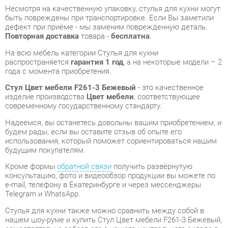
распространяется
гарантия 1 год
, а на некоторые модели – 2
года с момента приобретения.
Стул Цвет мебели F261-3 Бежевый
- это качественное
изделие производства
Цвет мебели
, соответствующее
современному государственному стандарту.
Надеемся, вы останетесь довольны вашим приобретением, и
будем рады, если вы оставите отзыв об опыте его
использования, который поможет сориентироваться нашим
будущим покупателям.
Кроме формы
обратной связи
получить развёрнутую
консультацию, фото и видеообзор продукции вы можете по
e-mail, телефону в Екатеринбурге и через мессенджеры
Telegram и WhatsApp.
Стулья для кухни также можно сравнить между собой в
нашем шоу-руме и купить Стул Цвет мебели F261-3 Бежевый,
самостоятельно забрав его с нашего центрального склада в
г. Екатеринбург. Полный список адресов и магазинов
смотрите на странице
контактов
.
Материал
Искусственная кожа
Цвет
Бежевый