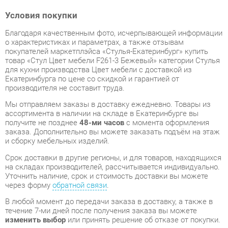
покупателей маркетплэйса «Стулья-Екатеринбург» купить
товар «Стул Цвет мебели F261-3 Бежевый» категории Стулья
для кухни производства Цвет мебели с доставкой из
Екатеринбурга по цене со скидкой и гарантией от
производителя не составит труда.
Мы отправляем заказы в доставку ежедневно. Товары из
ассортимента в наличии на складе в Екатеринбурге вы
получите не позднее
48-ми часов
с момента оформления
заказа. Дополнительно вы можете заказать подъём на этаж
и сборку мебельных изделий.
Срок доставки в другие регионы, и для товаров, находящихся
на складах производителей, рассчитывается индивидуально.
Уточнить наличие, срок и стоимость доставки вы можете
через форму
обратной связи
.
В любой момент до передачи заказа в доставку, а также в
течение 7-ми дней после получения заказа вы можете
изменить выбор
или принять решение об отказе от покупки.
Несмотря на качественную упаковку, стулья для кухни могут
быть повреждены при транспортировке. Если Вы заметили
дефект при приёме - мы заменим поврежденную деталь.
Повторная доставка
товара -
бесплатна
.
На всю мебель категории Стулья для кухни