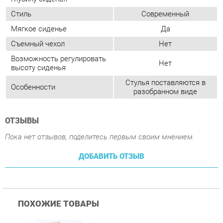
Стулья поставляются в
Особенности
разобранном виде
ОТЗЫВЫ
Пока нет отзывов, поделитесь первым своим мнением.
ДОБАВИТЬ ОТЗЫВ
ПОХОЖИЕ ТОВАРЫ
Стул Цвет мебели F261-
Стул Цвет мебели F261-
С