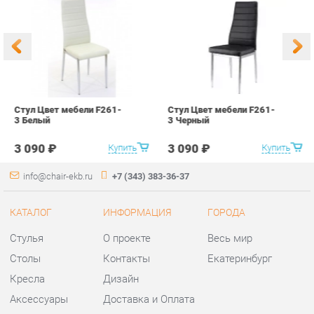
3 Белый
3 Черный
В
3 090 ₽
3 090 ₽
Купить
Купить
info@chair-ekb.ru
+7 (343) 383-36-37
КАТАЛОГ
ИНФОРМАЦИЯ
ГОРОДА
Стулья
О проекте
Весь мир
Столы
Контакты
Екатеринбург
Кресла
Дизайн
Аксессуары
Доставка и Оплата
Банкетки
Скидки и Акции
Табуреты
Политика
Пуфы
Гарантия
Мини-Диваны
Помощь
Комплектующие
КОНТАКТЫ