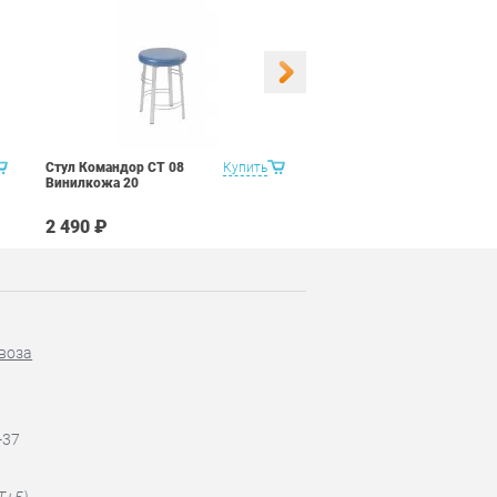
Стул Командор СТ 08
Купить
Стул Командор СТ 08
Винилкожа 20
Винилкожа 22
2 490 ₽
2 490 ₽
воза
-37
T+5)