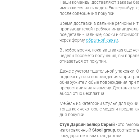
Наши команды доставляют заказы без
имеющиеся на складе в Екатеринбурге, 
после совершения покупки.
Время доставки в дальние регионы и 
производителей требуют индивидуальн
все детали - наличие, сроки и стоимос
через форму
обратной связи
.
В любое время, пока ваш заказ еще не 
недели после его получения, вы вправ
отказаться от покупки.
Даже с учетом тщательной упаковки, С
подвергнуться повреждениям при тра
обнаружите любые повреждения при п
предоставим вам замену. Доставка за
абсолютно бесплатна.
Мебель из категории Стулья для кухн
тогда как некоторые модели предлагаю
дня покупки.
Стул Дарвин велюр Серый
- это высо
изготовленный
Stool group
, соответс
государственным стандартам.