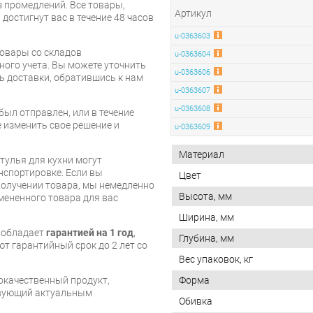
 промедлений. Все товары,
Артикул
достигнут вас в течение 48 часов
u-0363603
товары со складов
u-0363604
ого учета. Вы можете уточнить
u-0363606
ть доставки, обратившись к нам
u-0363607
u-0363608
был отправлен, или в течение
е изменить свое решение и
u-0363609
Материал
тулья для кухни могут
нспортировке. Если вы
Цвет
олучении товара, мы немедленно
Высота, мм
мененного товара для вас
Ширина, мм
и обладает
гарантией на 1 год
,
Глубина, мм
т гарантийный срок до 2 лет со
Вес упаковок, кг
кокачественный продукт,
Форма
твующий актуальным
Обивка