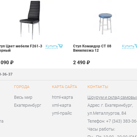
тул Цвет мебели F261-3
Купить
Стул Командор СТ 08
Купить
ерный
Винилкожа 12
 090 ₽
2 490 ₽
3-36-37
ГОРОДА
КАРТА САЙТА
КОНТАКТЫ
Весь мир
html-карта
Шоурум и склад самовы
Екатеринбург
xml-карта
Адрес: г. Екатеринбург,
yml-прайс
ул.Металлургов, 84
та
Телефон: +7 (343) 383-36
Часы работы:
Пн - Пт:
10:00 - 20:00 (GM