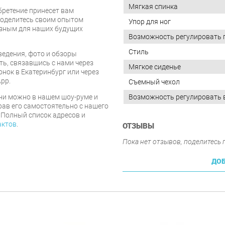
Мягкая спинка
бретение принесет вам
 поделитесь своим опытом
Упор для ног
езным для наших будущих
Возможность регулировать 
Стиль
едения, фото и обзоры
ть, связавшись с нами через
Мягкое сиденье
онок в Екатеринбург или через
pp.
Съемный чехол
ни можно в нашем шоу-руме и
Возможность регулировать 
рав его самостоятельно с нашего
 Полный список адресов и
актов
.
ОТЗЫВЫ
Пока нет отзывов, поделитесь
ДОБ