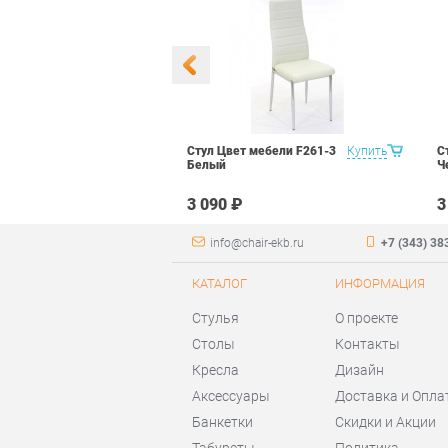
 Маэстро 1
Купить
Стул Цвет мебели F261-3
Купить
С
ый
Белый
Ч
₽
3 090 ₽
3
info@chair-ekb.ru
+7 (343) 38
КАТАЛОГ
ИНФОРМАЦИЯ
Стулья
О проекте
Столы
Контакты
Кресла
Дизайн
Аксессуары
Доставка и Опла
Банкетки
Скидки и Акции
Табуреты
Политика