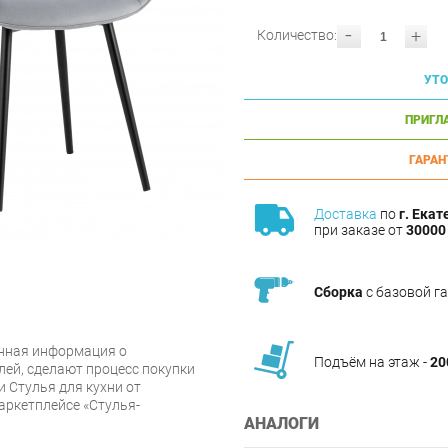
-
+
Количество:
УТО
ПРИГЛ
ГАРАН
Доставка
по
г. Екат
при заказе от
30000 
Сборка
с базовой г
нная информация о
Подъём на этаж -
20
лей, сделают процесс покупки
 Стулья для кухни от
аркетплейсе «Стулья-
АНАЛОГИ
.