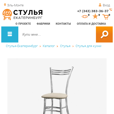
Эль-Монте
Вход
+7 (343) 383-36-37
Зак
0
0
0
обр
О ПРОЕКТЕ
ФАБРИКИ
КОНТАКТЫ
ОПЛАТА И ДОСТАВКА
зво
Стулья-Екатеринбург
Каталог
Стулья
Стулья для кухни