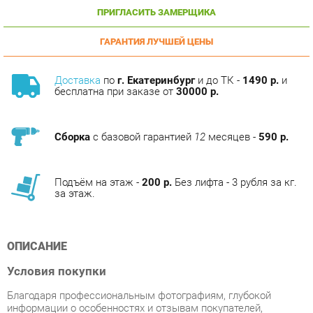
ГАРАНТИЯ ЛУЧШЕЙ ЦЕНЫ
Доставка
по
г. Екатеринбург
и до ТК -
1490 р.
и
бесплатна при заказе от
30000 р.
Сборка
с базовой гарантией
12
месяцев -
590 р.
Подъём на этаж -
200 р.
Без лифта - 3 рубля за кг.
за этаж.
ОПИСАНИЕ
Условия покупки
Благодаря профессиональным фотографиям, глубокой
информации о особенностях и отзывам покупателей,
приобретение товара Стул Делис Увертюра цена за 4 шт
Далас бисквит/Хром категории Стулья для кухни от
производителя Делис на маркетплейсе «Стулья-