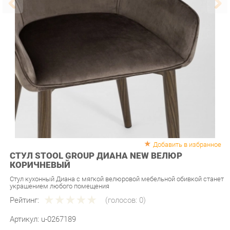
Добавить в избранное
СТУЛ STOOL GROUP ДИАНА NEW ВЕЛЮР
КОРИЧНЕВЫЙ
Стул кухонный Диана с мягкой велюровой мебельной обивкой станет
украшением любого помещения
Рейтинг:
(голосов:
0
)
Артикул:
u-0267189
Продавец:
Мебель-Екб