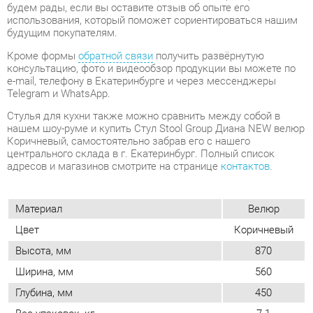
e-mail, телефону в Екатеринбурге и через мессенджеры
Telegram и WhatsApp.
Стулья для кухни также можно сравнить между собой в
нашем шоу-руме и купить Стул Stool Group Диана NEW велюр
Коричневый, самостоятельно забрав его с нашего
центрального склада в г. Екатеринбург. Полный список
адресов и магазинов смотрите на странице
контактов
.
Материал
Велюр
Цвет
Коричневый
Высота, мм
870
Ширина, мм
560
Глубина, мм
450
Вес упаковок, кг
7.1
Объем упаковок, м3
0.16
Форма
Квадратные
Обивка
Тканевая
Мягкая спинка
Да