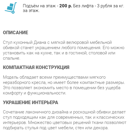
ОПИСАНИЕ
Стул кухонный Диана с мягкой велюровой мебельной
обивкой станет украшением любого помещения. Его можно
установить как на кухне, так и в гостиной, столовой или
спальне.
КОМПАКТНАЯ КОНСТРУКЦИЯ
Модель обладает всеми преимуществами мягкого
неразборного кресла, но имеет более компактные размеры.
Это позволяет экономить место в помещении без ущерба
комфорту и функциональности.
УКРАШЕНИЕ ИНТЕРЬЕРА
Сочетание лаконичного дизайна и роскошной обивки делает
стул подходящим как для современных, так и классических
интерьеров. Множество цветовых решений ткани позволяют
подбирать стулья под цвет мебели, стен или декора.
УДОБСТВО В КАЖДОЙ ДЕТАЛИ
Стул для кухни Диана – предмет мебели, в котором нет ни
одной лишней детали. Но при этом он невероятно удобен в