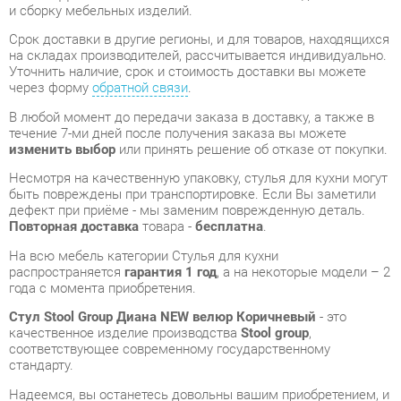
через форму
обратной связи
.
В любой момент до передачи заказа в доставку, а также в
течение 7-ми дней после получения заказа вы можете
изменить выбор
или принять решение об отказе от покупки.
Несмотря на качественную упаковку, стулья для кухни могут
быть повреждены при транспортировке. Если Вы заметили
дефект при приёме - мы заменим поврежденную деталь.
Повторная доставка
товара -
бесплатна
.
На всю мебель категории Стулья для кухни
распространяется
гарантия 1 год
, а на некоторые модели – 2
года с момента приобретения.
Стул Stool Group Диана NEW велюр Коричневый
- это
качественное изделие производства
Stool group
,
соответствующее современному государственному
стандарту.
Надеемся, вы останетесь довольны вашим приобретением, и
будем рады, если вы оставите отзыв об опыте его
использования, который поможет сориентироваться нашим
будущим покупателям.
Кроме формы
обратной связи
получить развёрнутую
консультацию, фото и видеообзор продукции вы можете по