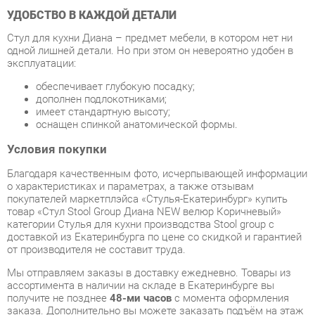
эксплуатации:
обеспечивает глубокую посадку;
дополнен подлокотниками;
имеет стандартную высоту;
оснащен спинкой анатомической формы.
Условия покупки
Благодаря качественным фото, исчерпывающей информации
о характеристиках и параметрах, а также отзывам
покупателей маркетплэйса «Стулья-Екатеринбург» купить
товар «Стул Stool Group Диана NEW велюр Коричневый»
категории Стулья для кухни производства Stool group с
доставкой из Екатеринбурга по цене со скидкой и гарантией
от производителя не составит труда.
Мы отправляем заказы в доставку ежедневно. Товары из
ассортимента в наличии на складе в Екатеринбурге вы
получите не позднее
48-ми часов
с момента оформления
заказа. Дополнительно вы можете заказать подъём на этаж
и сборку мебельных изделий.
Срок доставки в другие регионы, и для товаров, находящихся
на складах производителей, рассчитывается индивидуально.
Уточнить наличие, срок и стоимость доставки вы можете