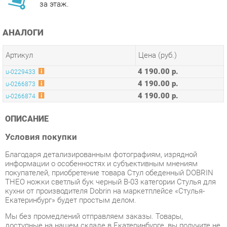
АНАЛОГИ
Артикул
Цена (руб.)
4 190.00 р.
u-0229433
4 190.00 р.
u-0266873
4 190.00 р.
u-0266874
ОПИСАНИЕ
Условия покупки
Благодаря детализированным фотографиям, изрядной
информации о особенностях и субъективным мнениям
покупателей, приобретение товара Стул обеденный DOBRIN
THEO ножки светлый бук черный B-03 категории Стулья для
кухни от производителя Dobrin на маркетплейсе «Стулья-
Екатеринбург» будет простым делом.
Мы без промедлений отправляем заказы. Товары,
доступные на нашем складе в Екатеринбурге, вы получите не
позднее 48-ми часов с момента оформления заказа.
Время доставки в дальние регионы и товары со складов
производителей требуют индивидуального учета. Вы можете