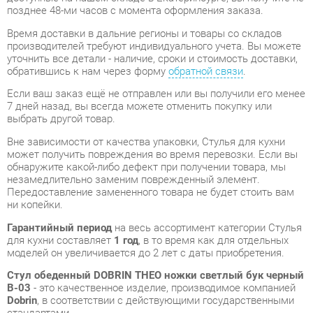
уточнить все детали - наличие, сроки и стоимость доставки,
обратившись к нам через форму
обратной связи
.
Если ваш заказ ещё не отправлен или вы получили его менее
7 дней назад, вы всегда можете отменить покупку или
выбрать другой товар.
Вне зависимости от качества упаковки, Стулья для кухни
может получить повреждения во время перевозки. Если вы
обнаружите какой-либо дефект при получении товара, мы
незамедлительно заменим поврежденный элемент.
Передоставление замененного товара не будет стоить вам
ни копейки.
Гарантийный период
на весь ассортимент категории Стулья
для кухни составляет
1 год
, в то время как для отдельных
моделей он увеличивается до 2 лет с даты приобретения.
Стул обеденный DOBRIN THEO ножки светлый бук черный
B-03
- это качественное изделие, производимое компанией
Dobrin
, в соответствии с действующими государственными
стандартами.
Нам будет приятно, если вы останетесь довольны вашим
новым приобретением и решите оставить отзыв о своем
опыте использования, который поможет нашим будущим
клиентам сделать выбор.