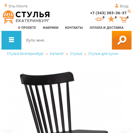
Эль-Монте
Вход
+7 (343) 383-36-37
Зак
0
0
0
обр
О ПРОЕКТЕ
ФАБРИКИ
КОНТАКТЫ
ОПЛАТА И ДОСТАВКА
зво
Стулья-Екатеринбург
Каталог
Стулья
Стулья для кухни