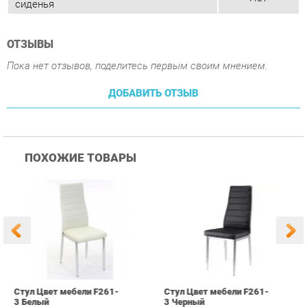
ДОБАВИТЬ ОТЗЫВ
ПОХОЖИЕ ТОВАРЫ
Стул Цвет мебели F261-
Стул Цвет мебели F261-
С
3 Белый
3 Черный
В
3 090 ₽
3 090 ₽
Купить
Купить
info@chair-ekb.ru
+7 (343) 383-36-37
КАТАЛОГ
ИНФОРМАЦИЯ
ГОРОДА