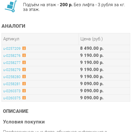
АНАЛОГИ
Артикул
Цена (руб.)
8 490.00 р.
u-0257209
9 190.00 р.
u-0258276
9 190.00 р.
u-0258277
9 190.00 р.
u-0258279
9 190.00 р.
u-0258280
9 090.00 р.
u-0258281
9 090.00 р.
u-0260373
9 090.00 р.
u-0260375
ОПИСАНИЕ
Условия покупки
Профессиональные фото, обширная информация о
характеристиках и отзывами покупателей, сделают процесс
покупки Стул Eames Желт Loft из категории Стулья для кухни
от производителя R-home на нашем маркетплейсе «Стулья-
Екатеринбург» простым.