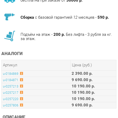
Сборка
с базовой гарантией
12
месяцев -
590 р.
Подъём на этаж -
200 р.
Без лифта - 3 рубля за кг.
за этаж.
АНАЛОГИ
Артикул
Цена (руб.)
2 390.00 р.
u-0184869
9 690.00 р.
u-0184871
10 190.00 р.
u-0257213
10 190.00 р.
u-0257217
10 190.00 р.
u-0257220
9 690.00 р.
u-0257806
ОПИСАНИЕ
Стул «Eames lite» с мягким сиденьем — это современная
реплика дизайнерских стульев Eames, ставших популярными
ещё в середине прошлого века. Стильный предмет мебели