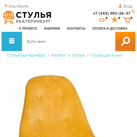
Эль-Монте
Вход
+7 (343) 383-36-37
Зак
0
0
0
обр
О ПРОЕКТЕ
ФАБРИКИ
КОНТАКТЫ
ОПЛАТА И ДОСТАВКА
зво
Стулья-Екатеринбург
Каталог
Стулья
Стулья для кухни