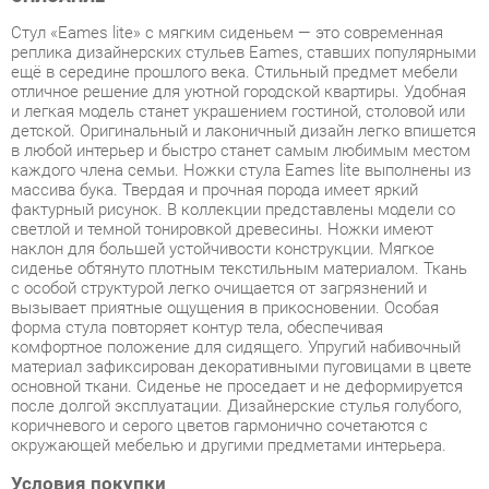
отличное решение для уютной городской квартиры. Удобная
и легкая модель станет украшением гостиной, столовой или
детской. Оригинальный и лаконичный дизайн легко впишется
в любой интерьер и быстро станет самым любимым местом
каждого члена семьи. Ножки стула Eames lite выполнены из
массива бука. Твердая и прочная порода имеет яркий
фактурный рисунок. В коллекции представлены модели со
светлой и темной тонировкой древесины. Ножки имеют
наклон для большей устойчивости конструкции. Мягкое
сиденье обтянуто плотным текстильным материалом. Ткань
с особой структурой легко очищается от загрязнений и
вызывает приятные ощущения в прикосновении. Особая
форма стула повторяет контур тела, обеспечивая
комфортное положение для сидящего. Упругий набивочный
материал зафиксирован декоративными пуговицами в цвете
основной ткани. Сиденье не проседает и не деформируется
после долгой эксплуатации. Дизайнерские стулья голубого,
коричневого и серого цветов гармонично сочетаются с
окружающей мебелью и другими предметами интерьера.
Условия покупки
Благодаря качественным фото, исчерпывающей информации
о характеристиках и параметрах, а также отзывам
покупателей маркетплэйса «Стулья-Екатеринбург» купить
товар «Стул R-home EAMES Желт/Венге» категории Стулья