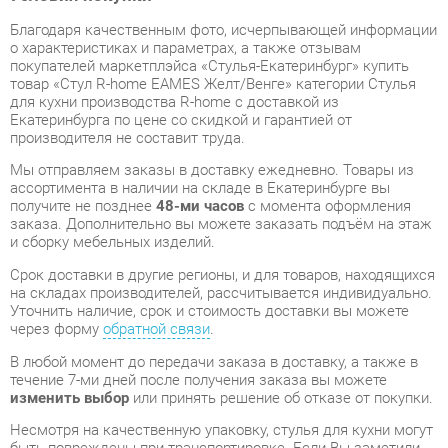
для кухни производства R-home с доставкой из
Екатеринбурга по цене со скидкой и гарантией от
производителя не составит труда.
Мы отправляем заказы в доставку ежедневно. Товары из
ассортимента в наличии на складе в Екатеринбурге вы
получите не позднее
48-ми часов
с момента оформления
заказа. Дополнительно вы можете заказать подъём на этаж
и сборку мебельных изделий.
Срок доставки в другие регионы, и для товаров, находящихся
на складах производителей, рассчитывается индивидуально.
Уточнить наличие, срок и стоимость доставки вы можете
через форму
обратной связи
.
В любой момент до передачи заказа в доставку, а также в
течение 7-ми дней после получения заказа вы можете
изменить выбор
или принять решение об отказе от покупки.
Несмотря на качественную упаковку, стулья для кухни могут
быть повреждены при транспортировке. Если Вы заметили
дефект при приёме - мы заменим поврежденную деталь.
Повторная доставка
товара -
бесплатна
.
На всю мебель категории Стулья для кухни
распространяется
гарантия 1 год
, а на некоторые модели – 2
года с момента приобретения.