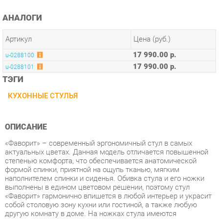
Артикул
Цена (руб.)
17 990.00 р.
u-0288100
17 990.00 р.
u-0288101
ТЭГИ
КУХОННЫЕ СТУЛЬЯ
ОПИСАНИЕ
«Фаворит» – современный эргономичный стул в самых
актуальных цветах. Данная модель отличается повышенной
степенью комфорта, что обеспечивается анатомической
формой спинки, приятной на ощупь тканью, мягким
наполнителем спинки и сиденья. Обивка стула и его ножки
выполнены в едином цветовом решении, поэтому стул
«Фаворит» гармонично впишется в любой интерьер и украсит
собой столовую зону кухни или гостиной, а также любую
другую комнату в доме. На ножках стула имеются
пластиковые заглушки, которые предотвращают
повреждение поверхности пола. Максимальная нагрузка на
стул – до 150 кг.