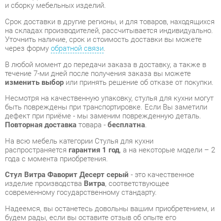
через форму
обратной связи
.
В любой момент до передачи заказа в доставку, а также в
течение 7-ми дней после получения заказа вы можете
изменить выбор
или принять решение об отказе от покупки.
Несмотря на качественную упаковку, стулья для кухни могут
быть повреждены при транспортировке. Если Вы заметили
дефект при приёме - мы заменим поврежденную деталь.
Повторная доставка
товара -
бесплатна
.
На всю мебель категории Стулья для кухни
распространяется
гарантия 1 год
, а на некоторые модели – 2
года с момента приобретения.
Стул Витра Фаворит Десерт серый
- это качественное
изделие производства
Витра
, соответствующее
современному государственному стандарту.
Надеемся, вы останетесь довольны вашим приобретением, и
будем рады, если вы оставите отзыв об опыте его
использования, который поможет сориентироваться нашим
будущим покупателям.
Кроме формы
обратной связи
получить развёрнутую
консультацию, фото и видеообзор продукции вы можете по
e-mail, телефону в Екатеринбурге и через мессенджеры