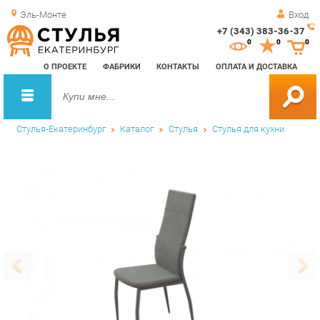
Эль-Монте
Вход
+7 (343) 383-36-37
Зак
0
0
0
обр
О ПРОЕКТЕ
ФАБРИКИ
КОНТАКТЫ
ОПЛАТА И ДОСТАВКА
зво
Стулья-Екатеринбург
Каталог
Стулья
Стулья для кухни