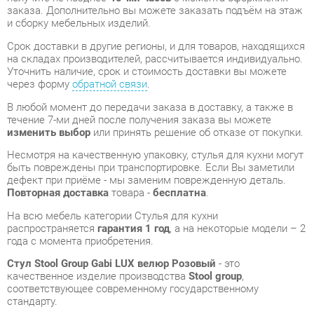
Уточнить наличие, срок и стоимость доставки вы можете
через форму
обратной связи
.
В любой момент до передачи заказа в доставку, а также в
течение 7-ми дней после получения заказа вы можете
изменить выбор
или принять решение об отказе от покупки.
Несмотря на качественную упаковку, стулья для кухни могут
быть повреждены при транспортировке. Если Вы заметили
дефект при приёме - мы заменим поврежденную деталь.
Повторная доставка
товара -
бесплатна
.
На всю мебель категории Стулья для кухни
распространяется
гарантия 1 год
, а на некоторые модели – 2
года с момента приобретения.
Стул Stool Group Gabi LUX велюр Розовый
- это
качественное изделие производства
Stool group
,
соответствующее современному государственному
стандарту.
Надеемся, вы останетесь довольны вашим приобретением, и
будем рады, если вы оставите отзыв об опыте его
использования, который поможет сориентироваться нашим
будущим покупателям.
Кроме формы
обратной связи
получить развёрнутую