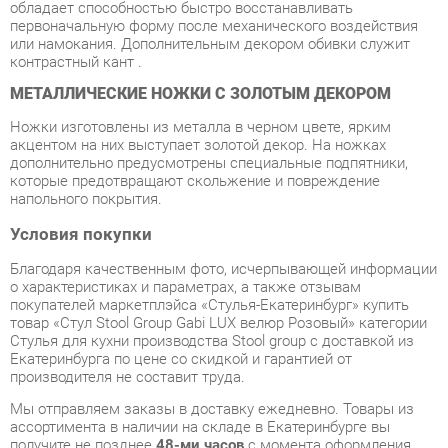
МЕТАЛЛИЧЕСКИЕ НОЖКИ С ЗОЛОТЫМ ДЕКОРОМ
Ножки изготовлены из металла в черном цвете, ярким
акцентом на них выступает золотой декор. На ножках
дополнительно предусмотрены специальные подпятники,
которые предотвращают скольжение и повреждение
напольного покрытия.
Условия покупки
Благодаря качественным фото, исчерпывающей информации
о характеристиках и параметрах, а также отзывам
покупателей маркетплэйса «Стулья-Екатеринбург» купить
товар «Стул Stool Group Gabi LUX велюр Розовый» категории
Стулья для кухни производства Stool group с доставкой из
Екатеринбурга по цене со скидкой и гарантией от
производителя не составит труда.
Мы отправляем заказы в доставку ежедневно. Товары из
ассортимента в наличии на складе в Екатеринбурге вы
получите не позднее
48-ми часов
с момента оформления
заказа. Дополнительно вы можете заказать подъём на этаж
и сборку мебельных изделий.
Срок доставки в другие регионы, и для товаров, находящихся
на складах производителей, рассчитывается индивидуально.