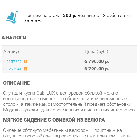
за этаж.
АНАЛОГИ
Артикул
Цена (руб.)
6 790.00 р.
u-0257229
6 790.00 р.
u-0257241
ОПИСАНИЕ
Стул для кухни Gabi LUX с велюровой обивкой можно
использовать в комплекте с обеденным или письменным
столом, а также как самостоятельный предмет обстановки.
Модель подходит для современных и смешанных интерьеров.
МЯГКОЕ СИДЕНИЕ С ОБИВКОЙ ИЗ ВЕЛЮРА
Сидение обтянуто мебельным велюром – приятным на
ощупь износостойким, гигроскопичным материалом. Ткань
обладает способностью быстро восстанавливать
первоначальную форму после механического воздействия
или намокания. Дополнительным декором обивки служит
контрастный кант .