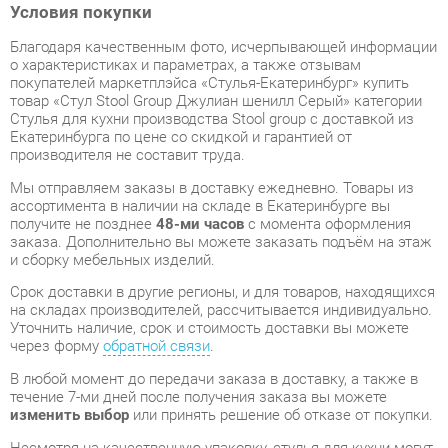
покупателей маркетплэйса «Стулья-Екатеринбург» купить
товар «Стул Stool Group Джулиан шенилл Серый» категории
Стулья для кухни производства Stool group с доставкой из
Екатеринбурга по цене со скидкой и гарантией от
производителя не составит труда.
Мы отправляем заказы в доставку ежедневно. Товары из
ассортимента в наличии на складе в Екатеринбурге вы
получите не позднее
48-ми часов
с момента оформления
заказа. Дополнительно вы можете заказать подъём на этаж
и сборку мебельных изделий.
Срок доставки в другие регионы, и для товаров, находящихся
на складах производителей, рассчитывается индивидуально.
Уточнить наличие, срок и стоимость доставки вы можете
через форму
обратной связи
.
В любой момент до передачи заказа в доставку, а также в
течение 7-ми дней после получения заказа вы можете
изменить выбор
или принять решение об отказе от покупки.
Несмотря на качественную упаковку, стулья для кухни могут
быть повреждены при транспортировке. Если Вы заметили
дефект при приёме - мы заменим поврежденную деталь.
Повторная доставка
товара -
бесплатна
.
На всю мебель категории Стулья для кухни