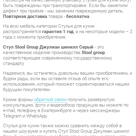
распространяется
гарантия 1 год
, а на некоторые модели – 2
года с момента приобретения.
Стул Stool Group Джулиан шенилл Серый
- это
качественное изделие производства
Stool group
,
соответствующее современному государственному
стандарту.
Надеемся, вы останетесь довольны вашим приобретением, и
будем рады, если вы оставите отзыв об опыте его
использования, который поможет сориентироваться нашим
будущим покупателям.
Кроме формы
обратной связи
получить развёрнутую
консультацию, фото и видеообзор продукции вы можете по
e-mail, телефону в Екатеринбурге и через мессенджеры
Telegram и WhatsApp.
Стулья для кухни также можно сравнить между собой в
нашем шоу-руме и купить Стул Stool Group Джулиан шенилл
Серый, самостоятельно забрав его с нашего центрального
склада в г. Екатеринбург. Полный список адресов и
магазинов смотрите на странице
контактов
.
Материал
Шенилл