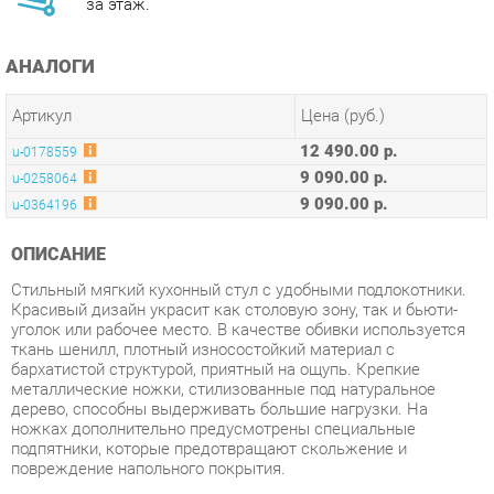
АНАЛОГИ
Артикул
Цена (руб.)
12 490.00 р.
u-0178559
9 090.00 р.
u-0258064
9 090.00 р.
u-0364196
ОПИСАНИЕ
Стильный мягкий кухонный стул с удобными подлокотники.
Красивый дизайн украсит как столовую зону, так и бьюти-
уголок или рабочее место. В качестве обивки используется
ткань шенилл, плотный износостойкий материал с
бархатистой структурой, приятный на ощупь. Крепкие
металлические ножки, стилизованные под натуральное
дерево, способны выдерживать большие нагрузки. На
ножках дополнительно предусмотрены специальные
подпятники, которые предотвращают скольжение и
повреждение напольного покрытия.
Условия покупки
Благодаря качественным фото, исчерпывающей информации
о характеристиках и параметрах, а также отзывам