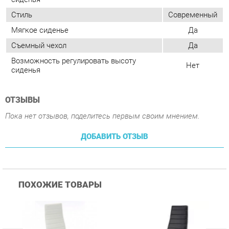
сиденья
ОТЗЫВЫ
Пока нет отзывов, поделитесь первым своим мнением.
ДОБАВИТЬ ОТЗЫВ
ПОХОЖИЕ ТОВАРЫ
Стул Цвет мебели F261-
Стул Цвет мебели F261-
С
3 Белый
3 Черный
В