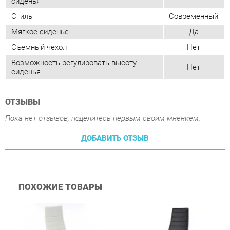
сиденья
ОТЗЫВЫ
Пока нет отзывов, поделитесь первым своим мнением.
ДОБАВИТЬ ОТЗЫВ
ПОХОЖИЕ ТОВАРЫ
Стул Цвет мебели F261-
Стул Цвет мебели F261-
С
3 Белый
3 Черный
В