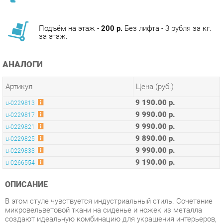
Подъём на этаж -
200 р.
Без лифта - 3 рубля за кг.
за этаж.
АНАЛОГИ
Артикул
Цена (руб.)
9 190.00 р.
u-0229813
9 990.00 р.
u-0229817
9 990.00 р.
u-0229821
9 890.00 р.
u-0229825
9 990.00 р.
u-0229833
9 190.00 р.
u-0266554
ОПИСАНИЕ
В этом стуле чувствуется индустриальный стиль. Сочетание
микровельветовой ткани на сиденье и ножек из металла
создают идеальную комбинацию для украшения интерьеров,
которая придаст помещению эффект гламура и в тоже
время даст почувствовать ритм города.
Условия покупки