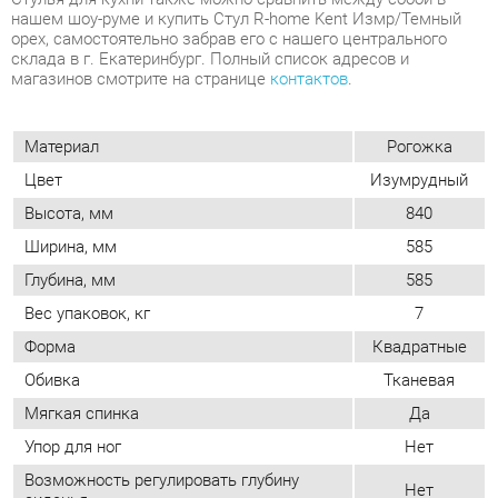
Материал
Рогожка
Цвет
Изумрудный
Высота, мм
840
Ширина, мм
585
Глубина, мм
585
Вес упаковок, кг
7
Форма
Квадратные
Обивка
Тканевая
Мягкая спинка
Да
Упор для ног
Нет
Возможность регулировать глубину
Нет
сиденья
Стиль
Современный
Мягкое сиденье
Да
Съемный чехол
Нет
Возможность регулировать высоту
Нет