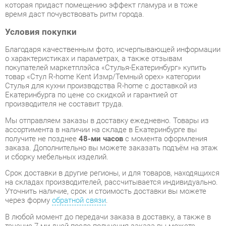
Благодаря качественным фото, исчерпывающей информации
о характеристиках и параметрах, а также отзывам
покупателей маркетплэйса «Стулья-Екатеринбург» купить
товар «Стул R-home Kent Измр/Темный орех» категории
Стулья для кухни производства R-home с доставкой из
Екатеринбурга по цене со скидкой и гарантией от
производителя не составит труда.
Мы отправляем заказы в доставку ежедневно. Товары из
ассортимента в наличии на складе в Екатеринбурге вы
получите не позднее
48-ми часов
с момента оформления
заказа. Дополнительно вы можете заказать подъём на этаж
и сборку мебельных изделий.
Срок доставки в другие регионы, и для товаров, находящихся
на складах производителей, рассчитывается индивидуально.
Уточнить наличие, срок и стоимость доставки вы можете
через форму
обратной связи
.
В любой момент до передачи заказа в доставку, а также в
течение 7-ми дней после получения заказа вы можете
изменить выбор
или принять решение об отказе от покупки.
Несмотря на качественную упаковку, стулья для кухни могут
быть повреждены при транспортировке. Если Вы заметили
дефект при приёме - мы заменим поврежденную деталь.