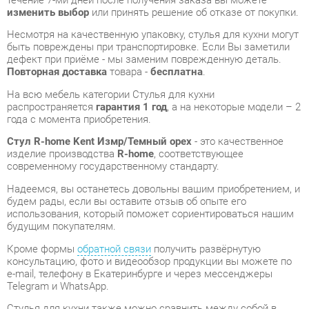
Повторная доставка
товара -
бесплатна
.
На всю мебель категории Стулья для кухни
распространяется
гарантия 1 год
, а на некоторые модели – 2
года с момента приобретения.
Стул R-home Kent Измр/Темный орех
- это качественное
изделие производства
R-home
, соответствующее
современному государственному стандарту.
Надеемся, вы останетесь довольны вашим приобретением, и
будем рады, если вы оставите отзыв об опыте его
использования, который поможет сориентироваться нашим
будущим покупателям.
Кроме формы
обратной связи
получить развёрнутую
консультацию, фото и видеообзор продукции вы можете по
e-mail, телефону в Екатеринбурге и через мессенджеры
Telegram и WhatsApp.
Стулья для кухни также можно сравнить между собой в
нашем шоу-руме и купить Стул R-home Kent Измр/Темный
орех, самостоятельно забрав его с нашего центрального
склада в г. Екатеринбург. Полный список адресов и
магазинов смотрите на странице
контактов
.