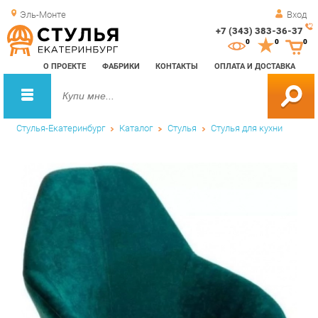
Эль-Монте
Вход
+7 (343) 383-36-37
Зак
0
0
0
обр
О ПРОЕКТЕ
ФАБРИКИ
КОНТАКТЫ
ОПЛАТА И ДОСТАВКА
зво
Стулья-Екатеринбург
Каталог
Стулья
Стулья для кухни