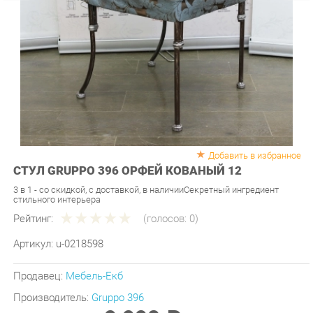
Добавить в избранное
СТУЛ GRUPPO 396 ОРФЕЙ КОВАНЫЙ 12
3 в 1 - со скидкой, с доставкой, в наличииСекретный ингредиент
стильного интерьера
Рейтинг:
(голосов:
0
)
Артикул:
u-0218598
Продавец:
Мебель-Екб
Производитель:
Gruppo 396
9 990 ₽
Под заказ
Последняя цена: