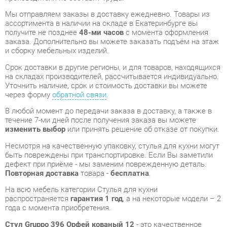
заказа. Дополнительно вы можете заказать подъём на этаж
и сборку мебельных изделий.
Срок доставки в другие регионы, и для товаров, находящихся
на складах производителей, рассчитывается индивидуально.
Уточнить наличие, срок и стоимость доставки вы можете
через форму
обратной связи
.
В любой момент до передачи заказа в доставку, а также в
течение 7-ми дней после получения заказа вы можете
изменить выбор
или принять решение об отказе от покупки.
Несмотря на качественную упаковку, стулья для кухни могут
быть повреждены при транспортировке. Если Вы заметили
дефект при приёме - мы заменим поврежденную деталь.
Повторная доставка
товара -
бесплатна
.
На всю мебель категории Стулья для кухни
распространяется
гарантия 1 год
, а на некоторые модели – 2
года с момента приобретения.
Стул Gruppo 396 Орфей кованый 12
- это качественное
изделие производства
Gruppo 396
, соответствующее
современному государственному стандарту.
Надеемся, вы останетесь довольны вашим приобретением, и
будем рады, если вы оставите отзыв об опыте его