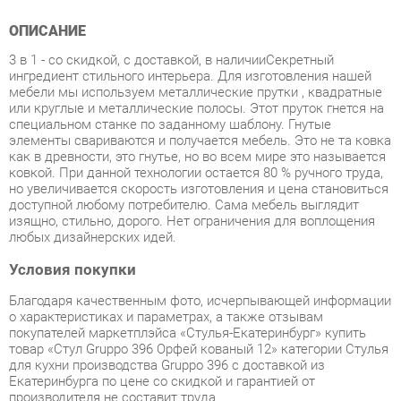
3 в 1 - со скидкой, с доставкой, в наличииСекретный
ингредиент стильного интерьера. Для изготовления нашей
мебели мы используем металлические прутки , квадратные
или круглые и металлические полосы. Этот пруток гнется на
специальном станке по заданному шаблону. Гнутые
элементы свариваются и получается мебель. Это не та ковка
как в древности, это гнутье, но во всем мире это называется
ковкой. При данной технологии остается 80 % ручного труда,
но увеличивается скорость изготовления и цена становиться
доступной любому потребителю. Сама мебель выглядит
изящно, стильно, дорого. Нет ограничения для воплощения
любых дизайнерских идей.
Условия покупки
Благодаря качественным фото, исчерпывающей информации
о характеристиках и параметрах, а также отзывам
покупателей маркетплэйса «Стулья-Екатеринбург» купить
товар «Стул Gruppo 396 Орфей кованый 12» категории Стулья
для кухни производства Gruppo 396 с доставкой из
Екатеринбурга по цене со скидкой и гарантией от
производителя не составит труда.
Мы отправляем заказы в доставку ежедневно. Товары из
ассортимента в наличии на складе в Екатеринбурге вы
получите не позднее
48-ми часов
с момента оформления