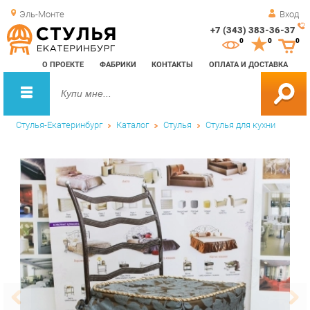
Эль-Монте
Вход
+7 (343) 383-36-37
Зак
0
0
0
обр
О ПРОЕКТЕ
ФАБРИКИ
КОНТАКТЫ
ОПЛАТА И ДОСТАВКА
зво
Стулья-Екатеринбург
Каталог
Стулья
Стулья для кухни