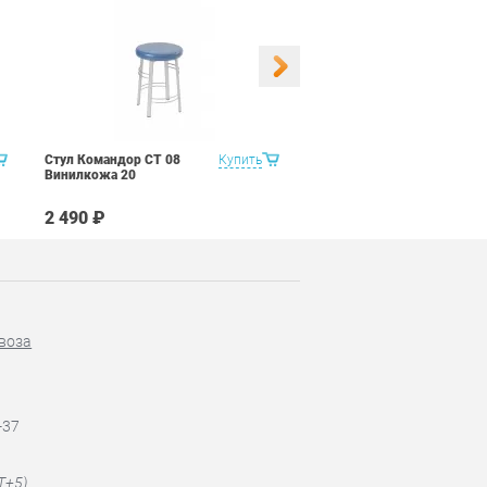
Стул Командор СТ 08
Купить
Стул Командор СТ 08
Винилкожа 20
Винилкожа 22
2 490 ₽
2 490 ₽
воза
-37
T+5)