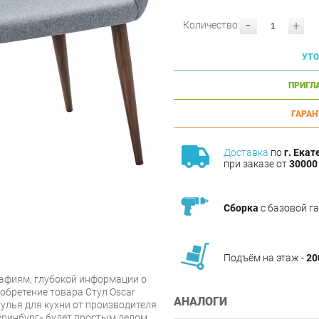
-
+
Количество:
УТО
ПРИГЛ
ГАРАН
Доставка
по
г. Екат
при заказе от
30000 
Сборка
с базовой г
Подъём на этаж -
20
афиям, глубокой информации о
обретение товара Стул Oscar
АНАЛОГИ
улья для кухни от производителя
еринбург» будет простым делом.