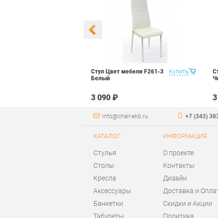
 Маэстро 1
Купить
Стул Цвет мебели F261-3
Купить
С
ый
Белый
Ч
₽
3 090 ₽
3
info@chair-ekb.ru
+7 (343) 38
КАТАЛОГ
ИНФОРМАЦИЯ
Стулья
О проекте
Столы
Контакты
Кресла
Дизайн
Аксессуары
Доставка и Опла
Банкетки
Скидки и Акции
Табуреты
Политика