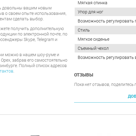
Мягкая спинка
есь довольны вашим новым
Упор для ног
ыв о своем опыте использования,
ентам сделать выбор.
Возможность регулировать 
ожете получить дополнительную
Стиль
дукции по электронной почте, по
Мягкое сиденье
ессенджеры Skype, Telegram и
Съемный чехол
ни можно в нашем шоу-руме и
Возможность регулировать 
 Орех, забрав его самостоятельно
ринбурге. Полный список адресов
тактов
.
ОТЗЫВЫ
Пока нет отзывов, поделитесь
ДОБ