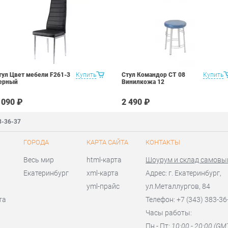
тул Цвет мебели F261-3
Купить
Стул Командор СТ 08
Купить
ерный
Винилкожа 12
 090 ₽
2 490 ₽
3-36-37
ГОРОДА
КАРТА САЙТА
КОНТАКТЫ
Весь мир
html-карта
Шоурум и склад самовы
Екатеринбург
xml-карта
Адрес: г. Екатеринбург,
yml-прайс
ул.Металлургов, 84
та
Телефон: +7 (343) 383-36
Часы работы:
Пн - Пт:
10:00 - 20:00 (GM