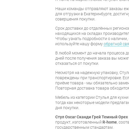
Наши команды отправляют заказы еже
для отгрузки в Екатеринбурге, достигну
совершения покупки.
Срок доставки до отдалённых регионов
находящихся на складах производител
Чтобы узнать подробности о наличии, 
используйте нашу форму
обратной св
В любой момент до начала процесса до
дней после получения заказа вы може
отказаться от покупки.
Несмотря на надежную упаковку, Стул
повреждены при транспортировке. Есл
приёме товара - мы обязательно заме
Повторная доставка товара обходится
Мебель из категории Стулья для кухн
тогда как некоторые модели предлагаю
дня покупки.
Стул Oscar Сканди Грей Темный Орех
продукт, изготовленный
R-home
, соо
государственным стандартам.