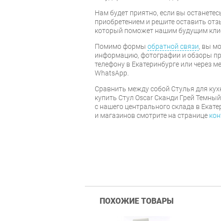
Нам будет приятно, если вы останет
приобретением и решите оставить отз
который поможет нашим будущим кли
Помимо формы
обратной связи
, вы м
информацию, фотографии и обзоры про
телефону в Екатеринбурге или через м
WhatsApp.
Cравнить между собой Стулья для кух
купить Стул Oscar Сканди Грей Темный
с нашего центрального склада в Екате
и магазинов смотрите на странице
кон
ПОХОЖИЕ ТОВАРЫ