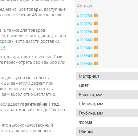
Артикул
дневно. Все товары, доступные
т вас в течение 48 часов после
u-0229788
u-0229792
, а также для товаров,
u-0229796
ей, вычисляется индивидуально.
u-0229800
сроках и стоимости доставки,
язи
.
u-0229804
u-0266955
ставки, а также в течение 7-ми
те пересмотреть свой выбор или
u-0266956
Материал
ья для кухни могут быть
и Вы заметили дефект при
Цвет
ним поврежденную деталь.
 вам абсолютно бесплатно.
Высота, мм
Ширина, мм
и обладает
гарантией на 1 год
,
т гарантийный срок до 2 лет со
Глубина, мм
Форма
- это высококачественный
тветствующий актуальным
Обивка