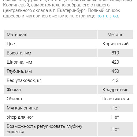
Материал
Металл
Цвет
Коричневый
Высота, мм
810
Ширина, мм
420
Глубина, мм
450
Вес упаковок, кг
4.3
Форма
Квадратные
Обивка
Пластиковая
Мягкая спинка
Нет
Упор для ног
Нет
Возможность регулировать глубину
Нет
сиденья
Стиль
Современный
Мягкое сиденье
Нет
Съемный чехол
Нет
Возможность регулировать высоту
Нет
сиденья