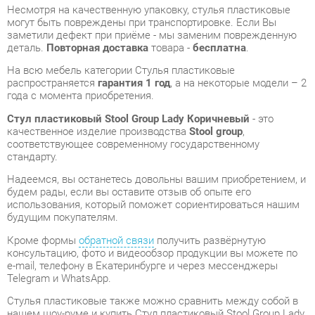
На всю мебель категории Стулья пластиковые
распространяется
гарантия 1 год
, а на некоторые модели – 2
года с момента приобретения.
Стул пластиковый Stool Group Lady Коричневый
- это
качественное изделие производства
Stool group
,
соответствующее современному государственному
стандарту.
Надеемся, вы останетесь довольны вашим приобретением, и
будем рады, если вы оставите отзыв об опыте его
использования, который поможет сориентироваться нашим
будущим покупателям.
Кроме формы
обратной связи
получить развёрнутую
консультацию, фото и видеообзор продукции вы можете по
e-mail, телефону в Екатеринбурге и через мессенджеры
Telegram и WhatsApp.
Стулья пластиковые также можно сравнить между собой в
нашем шоу-руме и купить Стул пластиковый Stool Group Lady
Коричневый, самостоятельно забрав его с нашего
центрального склада в г. Екатеринбург. Полный список
адресов и магазинов смотрите на странице
контактов
.