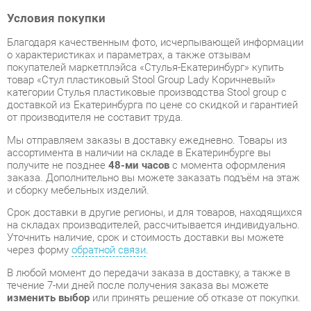
о характеристиках и параметрах, а также отзывам
покупателей маркетплэйса «Стулья-Екатеринбург» купить
товар «Стул пластиковый Stool Group Lady Коричневый»
категории Стулья пластиковые производства Stool group с
доставкой из Екатеринбурга по цене со скидкой и гарантией
от производителя не составит труда.
Мы отправляем заказы в доставку ежедневно. Товары из
ассортимента в наличии на складе в Екатеринбурге вы
получите не позднее
48-ми часов
с момента оформления
заказа. Дополнительно вы можете заказать подъём на этаж
и сборку мебельных изделий.
Срок доставки в другие регионы, и для товаров, находящихся
на складах производителей, рассчитывается индивидуально.
Уточнить наличие, срок и стоимость доставки вы можете
через форму
обратной связи
.
В любой момент до передачи заказа в доставку, а также в
течение 7-ми дней после получения заказа вы можете
изменить выбор
или принять решение об отказе от покупки.
Несмотря на качественную упаковку, стулья пластиковые
могут быть повреждены при транспортировке. Если Вы
заметили дефект при приёме - мы заменим поврежденную
деталь.
Повторная доставка
товара -
бесплатна
.