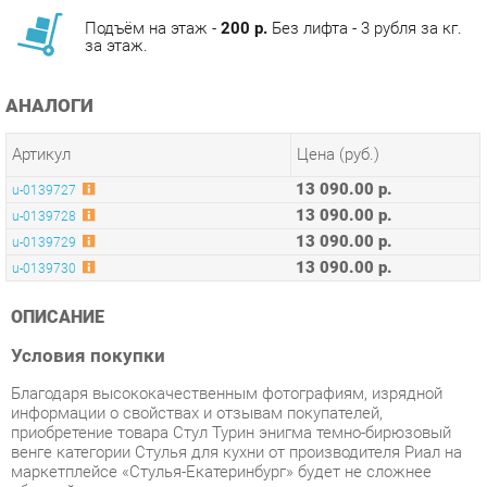
АНАЛОГИ
Артикул
Цена (руб.)
13 090.00 р.
u-0139727
13 090.00 р.
u-0139728
13 090.00 р.
u-0139729
13 090.00 р.
u-0139730
ОПИСАНИЕ
Условия покупки
Благодаря высококачественным фотографиям, изрядной
информации о свойствах и отзывам покупателей,
приобретение товара Стул Турин энигма темно-бирюзовый
венге категории Стулья для кухни от производителя Риал на
маркетплейсе «Стулья-Екатеринбург» будет не сложнее
обычной покупки.
Мы ежедневно отправляем заказы. Товары, доступные на
нашем складе в Екатеринбурге, вы получите не позднее 48-
ми часов с момента оформления заказа.