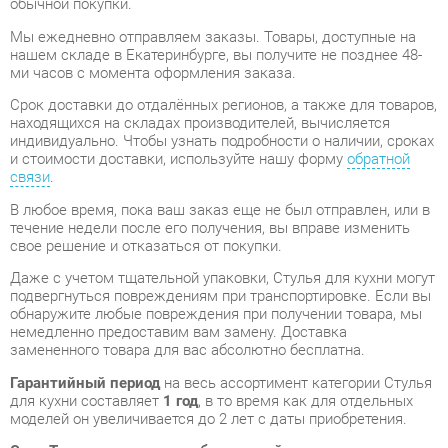
Срок доставки до отдалённых регионов, а также для товаров,
находящихся на складах производителей, вычисляется
индивидуально. Чтобы узнать подробности о наличии, сроках
и стоимости доставки, используйте нашу форму
обратной
связи
.
В любое время, пока ваш заказ еще не был отправлен, или в
течение недели после его получения, вы вправе изменить
свое решение и отказаться от покупки.
Даже с учетом тщательной упаковки, Стулья для кухни могут
подвергнуться повреждениям при транспортировке. Если вы
обнаружите любые повреждения при получении товара, мы
немедленно предоставим вам замену. Доставка
замененного товара для вас абсолютно бесплатна.
Гарантийный период
на весь ассортимент категории Стулья
для кухни составляет
1 год
, в то время как для отдельных
моделей он увеличивается до 2 лет с даты приобретения.
Стул Турин энигма темно-бирюзовый венге
- это
качественное изделие, производимое компанией
Риал
, в
соответствии с действующими государственными
стандартами.
Нам будет приятно, если вы останетесь довольны вашим