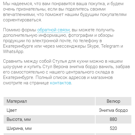
Помимо формы
обратной связи
, вы можете получить
дополнительную информацию, фотографии и обзоры
продукции по электронной почте, по телефону в
Екатеринбурге или через мессенджеры Skype, Telegram и
WhatsApp.
Cравнить между собой Стулья для кухни можно в нашем
шоу-руме и купить Стул Верона энигма бордо ваниль, забрав
его самостоятельно с нашего центрального склада в
Екатеринбурге. Полный список адресов и магазинов
смотрите на странице
контактов
.
Материал
Велюр
Цвет
Энигма бордо
Высота, мм
880
Ширина, мм
520
Глубина, мм
650
Вес упаковок, кг
8.7
Объем упаковок, м3
0.29
Обивка
Тканевая