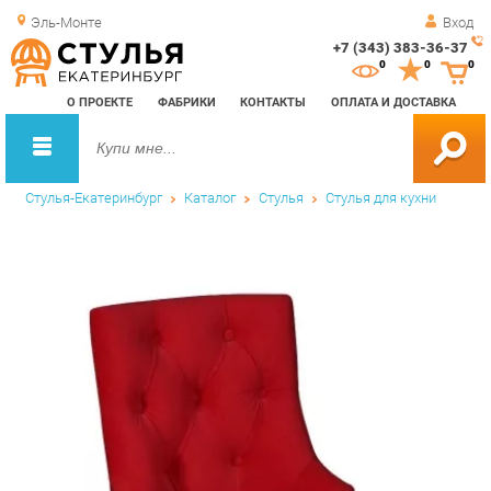
Эль-Монте
Вход
+7 (343) 383-36-37
Зак
0
0
0
обр
О ПРОЕКТЕ
ФАБРИКИ
КОНТАКТЫ
ОПЛАТА И ДОСТАВКА
зво
Стулья-Екатеринбург
Каталог
Стулья
Стулья для кухни