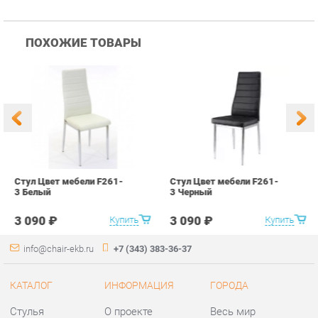
Стул Цвет мебели F261-
Стул Цвет мебели F261-
С
3 Белый
3 Черный
В
3 090 ₽
3 090 ₽
Купить
Купить
info@chair-ekb.ru
+7 (343) 383-36-37
КАТАЛОГ
ИНФОРМАЦИЯ
ГОРОДА
Стулья
О проекте
Весь мир
Столы
Контакты
Екатеринбург
Кресла
Дизайн
Аксессуары
Доставка и Оплата
Банкетки
Скидки и Акции
Табуреты
Политика