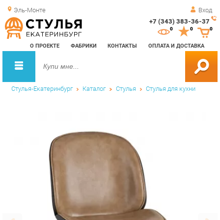
Эль-Монте
Вход
+7 (343) 383-36-37
Зак
0
0
0
обр
О ПРОЕКТЕ
ФАБРИКИ
КОНТАКТЫ
ОПЛАТА И ДОСТАВКА
зво
Стулья-Екатеринбург
Каталог
Стулья
Стулья для кухни