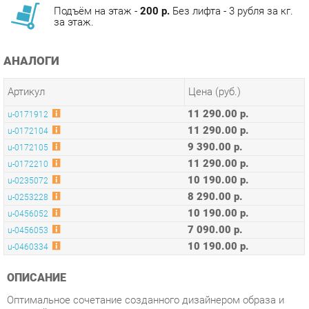
АНАЛОГИ
Артикул
Цена (руб.)
11 290.00 р.
u-0171912
11 290.00 р.
u-0172104
9 390.00 р.
u-0172105
11 290.00 р.
u-0172210
10 190.00 р.
u-0235072
8 290.00 р.
u-0253228
10 190.00 р.
u-0456052
7 090.00 р.
u-0456053
10 190.00 р.
u-0460334
ОПИСАНИЕ
Оптимальное сочетание созданного дизайнером образа и
высокой практичности достигается за счет мягких округлых
форм, сглаженных линий и комплектующих материалов
превосходного качества. Металлический каркас
обеспечивает надежную поддержку, а износостойкая обивка