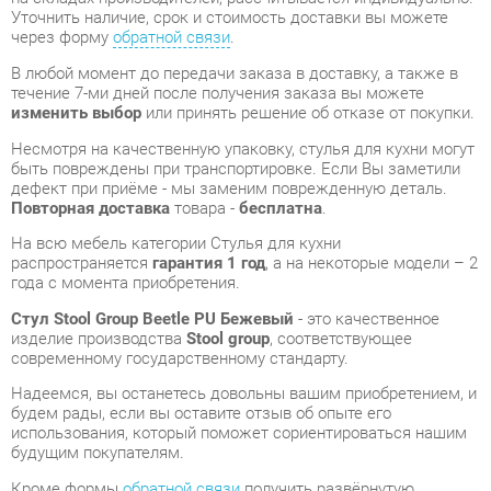
изменить выбор
или принять решение об отказе от покупки.
Несмотря на качественную упаковку, стулья для кухни могут
быть повреждены при транспортировке. Если Вы заметили
дефект при приёме - мы заменим поврежденную деталь.
Повторная доставка
товара -
бесплатна
.
На всю мебель категории Стулья для кухни
распространяется
гарантия 1 год
, а на некоторые модели – 2
года с момента приобретения.
Стул Stool Group Beetle PU Бежевый
- это качественное
изделие производства
Stool group
, соответствующее
современному государственному стандарту.
Надеемся, вы останетесь довольны вашим приобретением, и
будем рады, если вы оставите отзыв об опыте его
использования, который поможет сориентироваться нашим
будущим покупателям.
Кроме формы
обратной связи
получить развёрнутую
консультацию, фото и видеообзор продукции вы можете по
e-mail, телефону в Екатеринбурге и через мессенджеры
Telegram и WhatsApp.
Стулья для кухни также можно сравнить между собой в
нашем шоу-руме и купить Стул Stool Group Beetle PU