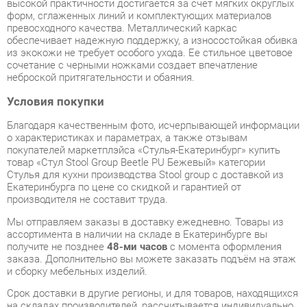
из экокожи не требует особого ухода. Ее стильное цветовое
сочетание с черными ножками создает впечатление
неброской притягательности и обаяния.
Условия покупки
Благодаря качественным фото, исчерпывающей информации
о характеристиках и параметрах, а также отзывам
покупателей маркетплэйса «Стулья-Екатеринбург» купить
товар «Стул Stool Group Beetle PU Бежевый» категории
Стулья для кухни производства Stool group с доставкой из
Екатеринбурга по цене со скидкой и гарантией от
производителя не составит труда.
Мы отправляем заказы в доставку ежедневно. Товары из
ассортимента в наличии на складе в Екатеринбурге вы
получите не позднее
48-ми часов
с момента оформления
заказа. Дополнительно вы можете заказать подъём на этаж
и сборку мебельных изделий.
Срок доставки в другие регионы, и для товаров, находящихся
на складах производителей, рассчитывается индивидуально.
Уточнить наличие, срок и стоимость доставки вы можете
через форму
обратной связи
.
В любой момент до передачи заказа в доставку, а также в
течение 7-ми дней после получения заказа вы можете