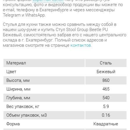
Бежевый, самостоятельно забрав его с нашего центрального
склада в г. Екатеринбург. Полный список адресов и
магазинов смотрите на странице
контактов
.
Материал
Сталь
Цвет
Бежевый
Высота, мм
860
Ширина, мм
465
Глубина, мм
540
Вес упаковок, кг
5.9
Объем упаковок, м3
0.16
Форма
Квадратные
Искусственная
Обивка
кожа
Мягкая спинка
Да
Упор для ног
Нет
Возможность регулировать глубину
Нет