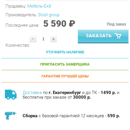
Производитель:
Stool group
5 590 ₽
Под заказ
Последняя цена:
ЗАКАЗАТЬ
-
+
Количество:
УТОЧНИТЬ НАЛИЧИЕ
ПРИГЛАСИТЬ ЗАМЕРЩИКА
ГАРАНТИЯ ЛУЧШЕЙ ЦЕНЫ
Доставка
по
г. Екатеринбург
и до ТК -
1490 р.
и
бесплатна при заказе от
30000 р.
Сборка
с базовой гарантией
12
месяцев -
590 р.
Подъём на этаж -
200 р.
Без лифта - 3 рубля за кг.
за этаж.