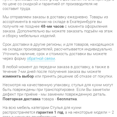
получите не позднее
48-ми часов
с момента оформления
заказа. Дополнительно вы можете заказать подъём на этаж
и сборку мебельных изделий.
Срок доставки в другие регионы, и для товаров, находящихся
на складах производителей, рассчитывается индивидуально.
Уточнить наличие, срок и стоимость доставки вы можете
через форму
обратной связи
.
В любой момент до передачи заказа в доставку, а также в
течение 7-ми дней после получения заказа вы можете
изменить выбор
или принять решение об отказе от покупки.
Несмотря на качественную упаковку, стулья для кухни могут
быть повреждены при транспортировке. Если Вы заметили
дефект при приёме - мы заменим поврежденную деталь.
Повторная доставка
товара -
бесплатна
.
На всю мебель категории Стулья для кухни
распространяется
гарантия 1 год
, а на некоторые модели – 2
года с момента приобретения.
Стул Stool Group Лион Голубой
- это качественное изделие
производства
Stool group
, соответствующее современному
государственному стандарту.
Надеемся, вы останетесь довольны вашим приобретением, и