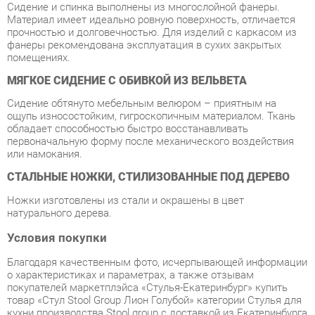
помещениях.
МЯГКОЕ СИДЕНИЕ С ОБИВКОЙ ИЗ ВЕЛЬВЕТА
Сидение обтянуто мебельным велюром – приятным на
ощупь износостойким, гигроскопичным материалом. Ткань
обладает способностью быстро восстанавливать
первоначальную форму после механического воздействия
или намокания.
СТАЛЬНЫЕ НОЖКИ, СТИЛИЗОВАННЫЕ ПОД ДЕРЕВО
Ножки изготовлены из стали и окрашены в цвет
натурального дерева.
Условия покупки
Благодаря качественным фото, исчерпывающей информации
о характеристиках и параметрах, а также отзывам
покупателей маркетплэйса «Стулья-Екатеринбург» купить
товар «Стул Stool Group Лион Голубой» категории Стулья для
кухни производства Stool group с доставкой из Екатеринбурга
по цене со скидкой и гарантией от производителя не
составит труда.
Мы отправляем заказы в доставку ежедневно. Товары из
ассортимента в наличии на складе в Екатеринбурге вы