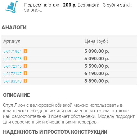
АНАЛОГИ
Артикул
Цена (руб.)
5 090.00 р.
u-0171964
5 090.00 р.
u-0172026
5 590.00 р.
u-0172146
6 190.00 р.
u-0172147
3 890.00 р.
u-0183543
ОПИСАНИЕ
Стул Лион с велюровой обивкой можно использовать в
комплекте с обеденным или письменным столом, а также
как самостоятельный предмет обстановки. Модель подходит
для современных и смешанных интерьеров.
НАДЕЖНОСТЬ И ПРОСТОТА КОНСТРУКЦИИ
Сидение и спинка выполнены из многослойной фанеры.
Материал имеет идеально ровную поверхность, отличается
прочностью и долговечностью. Для изделий с каркасом из
фанеры рекомендована эксплуатация в сухих закрытых