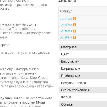
АНАЛОГИ
ется прочностью и
сом из фанеры рекомендована
ениях.
Артикул
u-0171909
м – приятным на ощупь
u-0172203
риалом. Ткань обладает
u-0178689
ть первоначальную форму после
ания.
u-0180510
дерево
Материал
ны в цвет натурального дерева.
Цвет
Высота, мм
Ширина, мм
рпывающей информации о
же отзывам покупателей
Глубина, мм
упить товар «Стул Stool Group
тулья для кухни производства
Вес упаковок, кг
рга по цене со скидкой и гарантией
Объем упаковок, м3
Форма
дневно. Товары из ассортимента
вы получите не позднее
48-ми
Обивка
Дополнительно вы можете