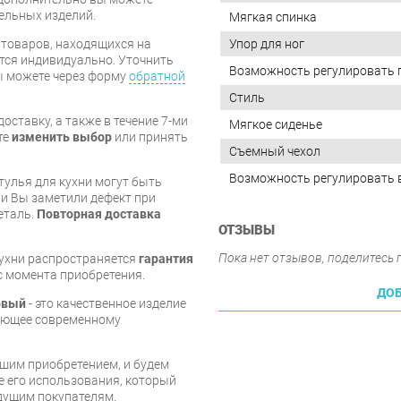
бельных изделий.
Мягкая спинка
я товаров, находящихся на
Упор для ног
тся индивидуально. Уточнить
Возможность регулировать 
вы можете через форму
обратной
Стиль
оставку, а также в течение 7-ми
Мягкое сиденье
те
изменить выбор
или принять
Съемный чехол
Возможность регулировать 
тулья для кухни могут быть
и Вы заметили дефект при
еталь.
Повторная доставка
ОТЗЫВЫ
Пока нет отзывов, поделитесь
кухни распространяется
гарантия
 с момента приобретения.
ДОБ
овый
- это качественное изделие
вующее современному
шим приобретением, и будем
е его использования, который
дущим покупателям.