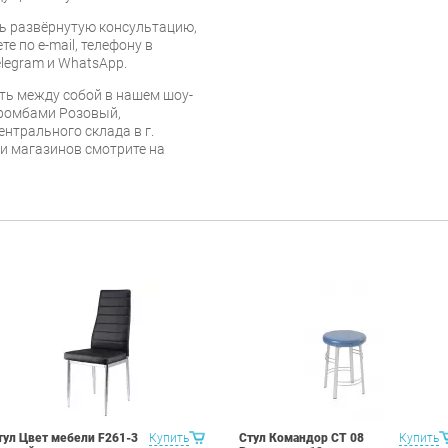
ь развёрнутую консультацию,
е по e-mail, телефону в
legram и WhatsApp.
ть между собой в нашем шоу-
с ромбами Розовый,
ентрального склада в г.
 и магазинов смотрите на
тул Цвет мебели F261-3
Купить
Стул Командор СТ 08
Купить