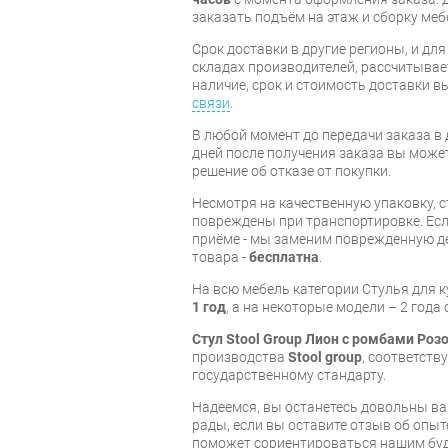
заказать подъём на этаж и сборку ме
Срок доставки в другие регионы, и дл
складах производителей, рассчитывае
наличие, срок и стоимость доставки 
связи
.
В любой момент до передачи заказа в д
дней после получения заказа вы може
решение об отказе от покупки.
Несмотря на качественную упаковку, с
повреждены при транспортировке. Есл
приёме - мы заменим поврежденную д
товара -
бесплатна
.
На всю мебель категории Стулья для 
1 год
, а на некоторые модели – 2 года
Стул Stool Group Лион с ромбами Роз
производства
Stool group
, соответст
государственному стандарту.
Надеемся, вы останетесь довольны ва
рады, если вы оставите отзыв об опыт
поможет сориентироваться нашим бу