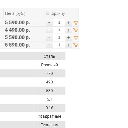
Цена (руб.)
В корзину
-
5 590.00 р.
+
-
4 490.00 р.
+
-
5 590.00 р.
+
-
5 590.00 р.
+
Сталь
Розовый
770
490
530
5.1
0.16
Квадратные
Тканевая