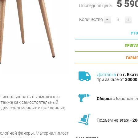
5 59
Последняя цена:
-
+
Количество:
УТО
ПРИГЛ
ГАРАН
Доставка
по
г. Екат
при заказе от
30000 
 использовать в комплекте с
Сборка
с базовой г
 также как самостоятельный
т для современных и смешанных
Подъём на этаж -
20
ослойной фанеры. Материал имеет