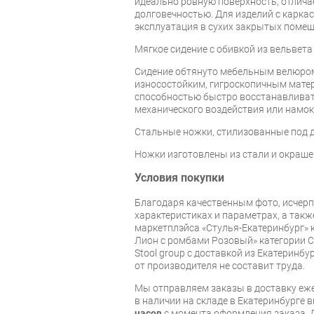
идеально ровную поверхность, отлича
долговечностью. Для изделий с карка
эксплуатация в сухих закрытых помещ
Мягкое сидение с обивкой из вельвета
Сидение обтянуто мебельным велюро
износостойким, гигроскопичным мате
способностью быстро восстанавлива
механического воздействия или намок
Стальные ножки, стилизованные под 
Ножки изготовлены из стали и окраше
Условия покупки
Благодаря качественным фото, исче
характеристиках и параметрах, а так
маркетплэйса «Стулья-Екатеринбург» к
Лион с ромбами Розовый» категории С
Stool group с доставкой из Екатеринбу
от производителя не составит труда.
Мы отправляем заказы в доставку еже
в наличии на складе в Екатеринбурге 
часов
с момента оформления заказа. 