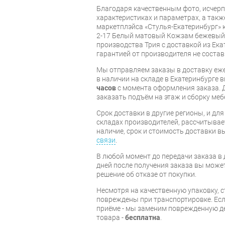
Благодаря качественным фото, исче
характеристиках и параметрах, а так
маркетплэйса «Стулья-Екатеринбург» 
2-17 Белый матовый Кожзам бежевый»
производства Трия с доставкой из Ека
гарантией от производителя не состав
Мы отправляем заказы в доставку еже
в наличии на складе в Екатеринбурге 
часов
с момента оформления заказа. 
заказать подъём на этаж и сборку ме
Срок доставки в другие регионы, и дл
складах производителей, рассчитывае
наличие, срок и стоимость доставки 
связи
.
В любой момент до передачи заказа в д
дней после получения заказа вы може
решение об отказе от покупки.
Несмотря на качественную упаковку, с
повреждены при транспортировке. Есл
приёме - мы заменим поврежденную д
товара -
бесплатна
.