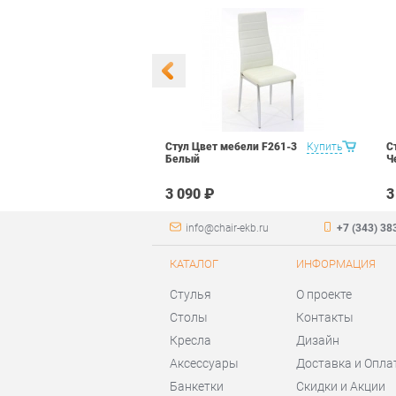
 Маэстро 1
Купить
Стул Цвет мебели F261-3
Купить
С
ый
Белый
Ч
₽
3 090 ₽
3
info@chair-ekb.ru
+7 (343) 38
КАТАЛОГ
ИНФОРМАЦИЯ
Стулья
О проекте
Столы
Контакты
Кресла
Дизайн
Аксессуары
Доставка и Опла
Банкетки
Скидки и Акции