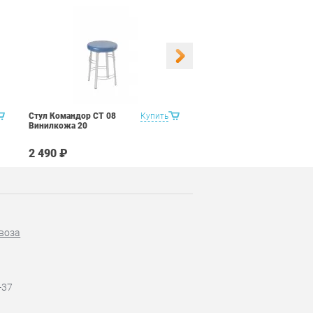
Стул Командор СТ 08
Купить
Стул Командор СТ 08
Винилкожа 20
Винилкожа 22
2 490 ₽
2 490 ₽
воза
-37