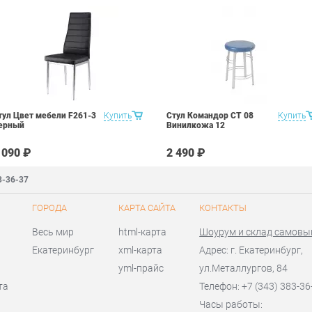
тул Цвет мебели F261-3
Купить
Стул Командор СТ 08
Купить
ерный
Винилкожа 12
 090 ₽
2 490 ₽
3-36-37
ГОРОДА
КАРТА САЙТА
КОНТАКТЫ
Весь мир
html-карта
Шоурум и склад самовы
Екатеринбург
xml-карта
Адрес: г. Екатеринбург,
yml-прайс
ул.Металлургов, 84
та
Телефон: +7 (343) 383-36
Часы работы: