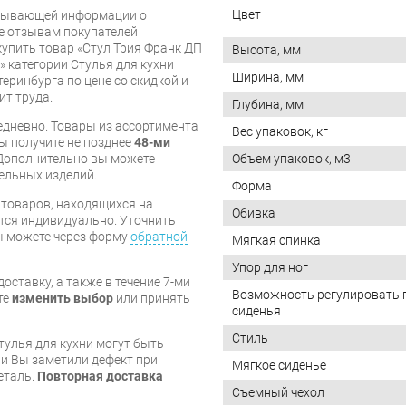
Цвет
рпывающей информации о
же отзывам покупателей
купить товар «Стул Трия Франк ДП
Высота, мм
 категории Стулья для кухни
Ширина, мм
теринбурга по цене со скидкой и
ит труда.
Глубина, мм
дневно. Товары из ассортимента
Вес упаковок, кг
вы получите не позднее
48-ми
Дополнительно вы можете
Объем упаковок, м3
бельных изделий.
Форма
я товаров, находящихся на
Обивка
тся индивидуально. Уточнить
вы можете через форму
обратной
Мягкая спинка
Упор для ног
оставку, а также в течение 7-ми
Возможность регулировать 
те
изменить выбор
или принять
сиденья
Стиль
тулья для кухни могут быть
и Вы заметили дефект при
Мягкое сиденье
еталь.
Повторная доставка
Съемный чехол