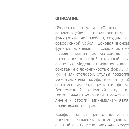
ОПИСАНИЕ
Обеденные стулья «Франк» от 
занимающейся производством
функциональной мебели, создана с
современной мебели: ценовая эконом
функциональными возможност
высококачественных материалов.
представляют собой отличный в
столовых. Модель отличается класс
сочетании с лаконичностью формы и 
кухни или столовой. Стулья позволя
максимальным комфортом и удоб
современным тенденциям при оформл
Современный красивый стул с 
геометричностью формы и может стат
линии и строгий минимализм явля
дизайнерского вкуса.
Комфортное, функциональное и в т
является незаменимым помощником на 
строгий стиль. Использование искус