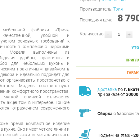
Производитель:
Трия
8 79
Последняя цена:
мебельной фабрики «Трия»,
-
+
Количество:
 качественной, удобной и
 учетом основных требований к
ичность в комплексе с широкими
УТО
ями. Модели выполнены из
 Изделия удобны, практичны и
ПРИГЛ
ыбор для небольших кухонь и
ическим практичным дизайном в
ГАРАН
декора и идеально подойдет для
ют организовать пространство с
ством. Модель соответствуют
Доставка
по
г. Екат
ении комфортного пространства.
при заказе от
30000 
мягкой спинкой отличается
ь акцентом в интерьере. Тонкие
ются отражением современного
Сборка
с базовой г
оже время компактное изделие
кухне. Оно имеет четкие линии и
ственной кожи и металлического
Подъём на этаж -
20