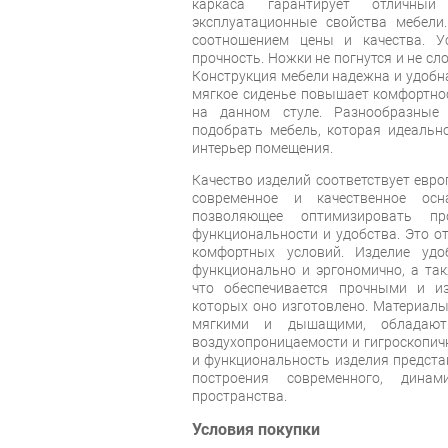
каркаса гарантирует отличн
эксплуатационные свойства мебели
соотношением цены и качества. У
прочность. Ножки не погнутся и не сл
Конструкция мебели надежна и удобна
мягкое сиденье повышает комфортно
на данном стуле. Разнообразные
подобрать мебель, которая идеальн
интерьер помещения.
Качество изделий соответствует евро
современное и качественное ос
позволяющее оптимизировать п
функциональности и удобства. Это о
комфортных условий. Изделие удо
функционально и эргономично, а так
что обеспечивается прочными и из
которых оно изготовлено. Материал
мягкими и дышащими, обладают
воздухопроницаемости и гигроскопич
и функциональность изделия предст
построения современного, дина
пространства.
Условия покупки