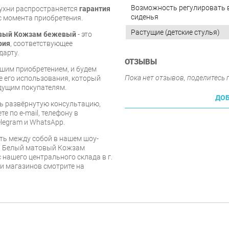
Возможность регулировать 
кухни распространяется
гарантия
сиденья
 с момента приобретения.
Растущие (детские стулья)
товый Кожзам бежевый
- это
рия
, соответствующее
дарту.
ОТЗЫВЫ
шим приобретением, и будем
Пока нет отзывов, поделитесь
е его использования, который
дущим покупателям.
ДОБ
ь развёрнутую консультацию,
е по e-mail, телефону в
legram и WhatsApp.
ть между собой в нашем шоу-
17 Белый матовый Кожзам
 нашего центрального склада в г.
 и магазинов смотрите на