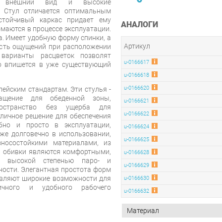
ый внешний вид и высокие
. Стул отличается оптимальным
стойчивый каркас придает ему
АНАЛОГИ
омаются в процессе эксплуатации.
. Имеет удобную форму спинки, а
Артикул
сть ощущений при расположении
 варианты расцветок позволят
u-0166617
о впишется в уже существующий
u-0166618
u-0166620
пейским стандартам. Эти стулья -
нащение для обеденной зоны,
u-0166621
ространство без ущерба для
u-0166622
тличное решение для обеспечения
бно и просто в эксплуатации,
u-0166624
же долговечно в использовании,
u-0166625
носостойкими материалами, из
ы обивки являются комфортными,
u-0166628
 высокой степенью паро- и
u-0166629
ности. Элегантная простота форм
авляют широкие возможности для
u-0166630
мичного и удобного рабочего
u-0166632
Материал