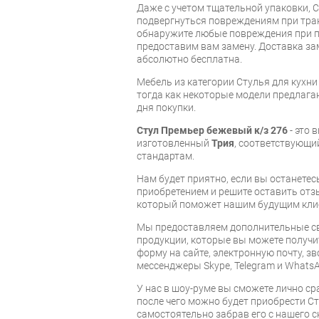
Даже с учетом тщательной упаковки, С
подвергнуться повреждениям при тра
обнаружите любые повреждения при п
предоставим вам замену. Доставка за
абсолютно бесплатна.
Мебель из категории Стулья для кухн
тогда как некоторые модели предлагаю
дня покупки.
Стул Премьер бежевый к/з 276
- это 
изготовленный
Трия
, соответствующ
стандартам.
Нам будет приятно, если вы останет
приобретением и решите оставить отз
который поможет нашим будущим кли
Мы предоставляем дополнительные св
продукции, которые вы можете получи
форму на сайте, электронную почту, зв
мессенджеры Skype, Telegram и WhatsA
У нас в шоу-руме вы сможете лично ср
после чего можно будет приобрести Ст
самостоятельно забрав его с нашего с