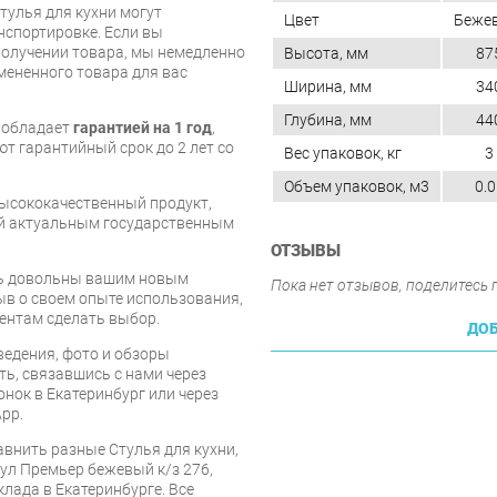
тулья для кухни могут
Цвет
Беже
нспортировке. Если вы
олучении товара, мы немедленно
Высота, мм
87
мененного товара для вас
Ширина, мм
34
Глубина, мм
44
и обладает
гарантией на 1 год
,
т гарантийный срок до 2 лет со
Вес упаковок, кг
3
Объем упаковок, м3
0.0
высококачественный продукт,
ий актуальным государственным
ОТЗЫВЫ
есь довольны вашим новым
Пока нет отзывов, поделитесь
ыв о своем опыте использования,
ентам сделать выбор.
ДОБ
едения, фото и обзоры
ть, связавшись с нами через
онок в Екатеринбург или через
pp.
авнить разные Стулья для кухни,
ул Премьер бежевый к/з 276,
клада в Екатеринбурге. Все