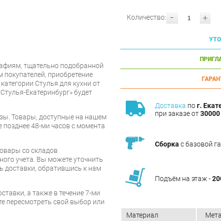
-
+
Количество:
УТО
ПРИГЛ
афиям, тщательно подобранной
 покупателей, приобретение
ГАРАН
категории Стулья для кухни от
«Стулья-Екатеринбург» будет
Доставка
по
г. Екат
при заказе от
30000 
зы. Товары, доступные на нашем
е позднее 48-ми часов с момента
Сборка
с базовой г
товары со складов
ого учета. Вы можете уточнить
ть доставки, обратившись к нам
Подъём на этаж -
20
ставки, а также в течение 7-ми
те пересмотреть свой выбор или
Материал
Мет