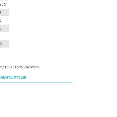
вый.
5
0
0
5
 первым своим мнением.
АВИТЬ ОТЗЫВ