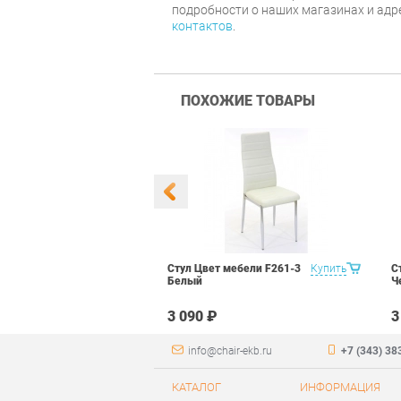
подробности о наших магазинах и адр
контактов
.
ПОХОЖИЕ ТОВАРЫ
 Маэстро 1
Купить
Стул Цвет мебели F261-3
Купить
С
ый
Белый
Ч
₽
3 090 ₽
3
info@chair-ekb.ru
+7 (343) 38
КАТАЛОГ
ИНФОРМАЦИЯ