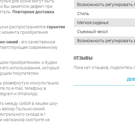
тулья для кухни могут быть
Возможность регулировать 
и Вы заметили дефект при
еталь.
Повторная доставка
Стиль
Мягкое сиденье
кухни распространяется
гарантия
Съемный чехол
 с момента приобретения.
Возможность регулировать 
ьно-синий
- это качественное
ответствующее современному
ОТЗЫВЫ
шим приобретением, и будем
Пока нет отзывов, поделитесь
е его использования, который
дущим покупателям.
ДОБ
ь развёрнутую консультацию,
е по e-mail, телефону в
legram и WhatsApp.
ть между собой в нашем шоу-
ль велюр Пыльно-синий,
ентрального склада в г.
 и магазинов смотрите на