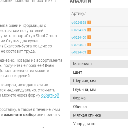
АНАЛОГИ
обивки позволят вписать их в
Артикул
u-0224398
рпывающей информации о
же отзывам покупателей
u-0224399
упить товар «Стул Stool Group
u-0224400
ии Стулья для кухни
u-0224401
из Екатеринбурга по цене со
 не составит труда.
u-0224403
дневно. Товары из ассортимента
Материал
вы получите не позднее
48-ми
Дополнительно вы можете
Цвет
бельных изделий.
Ширина, мм
я товаров, находящихся на
Глубина, мм
тся индивидуально. Уточнить
вы можете через форму
обратной
Форма
Обивка
оставку, а также в течение 7-ми
те
изменить выбор
или принять
Мягкая спинка
Упор для ног