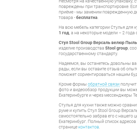
Несмотря на качественную упаковку, с
повреждены при транспортировке. Есл
приёме - мы заменим поврежденную д
товара -
бесплатна
.
На всю мебель категории Стулья для 
1 год
, а на некоторые модели – 2 года
Стул Stool Group Версаль велюр Пыл
изделие производства
Stool group
, со
государственному стандарту.
Надеемся, вы останетесь довольны ва
рады, если вы оставите отзыв об опыт
поможет сориентироваться нашим бу
Кроме формы
обратной связи
получит
фото и видеообзор продукции вы может
Екатеринбурге и через мессенджеры Te
Стулья для кухни также можно сравни
руме и купить Стул Stool Group Верса
самостоятельно забрав его с нашего ц
Екатеринбург. Полный список адресов
странице
контактов
.