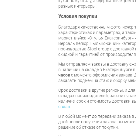
кухонному столу, а сдержанные цвета 
разные интерьеры.
Условия покупки
Благодаря качественным фото, исче
характеристиках и параметрах, а так
маркетплэйса «Стулья-Екатеринбург» к
Версаль велюр Пыльно-синий» категор
производства Stool group с доставкой 
скидкой и гарантией от производителя
Мы отправляем заказы в доставку еже
в наличии на складе в Екатеринбурге 
часов
с момента оформления заказа. 
заказать подъём на этаж и сборку ме
Срок доставки в другие регионы, и дл
складах производителей, рассчитывае
наличие, срок и стоимость доставки 
связи
.
В любой момент до передачи заказа в д
дней после получения заказа вы може
решение об отказе от покупки.