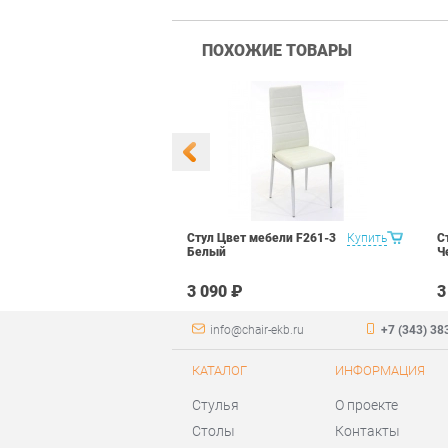
ПОХОЖИЕ ТОВАРЫ
 Маэстро 1
Купить
Стул Цвет мебели F261-3
Купить
С
ый
Белый
Ч
₽
3 090 ₽
3
info@chair-ekb.ru
+7 (343) 38
КАТАЛОГ
ИНФОРМАЦИЯ
Стулья
О проекте
Столы
Контакты