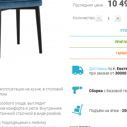
10 4
Последняя цена:
-
+
Количество:
УТО
ПРИГЛ
ГАРАН
Доставка
по
г. Екат
при заказе от
30000 
ксплуатации на кухне, в столовой
Сборка
с базовой г
лом.
особого ухода, выглядит
ние комфорта и уюта. Внутренняя
Подъём на этаж -
20
тричной строчкой в виде ромбов.
их подходящими к любому