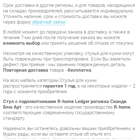
В любой момент до передачи заказа в доставку, а также в
течение 7-ми дней после получения заказа вы можете
изменить выбор
или принять решение об отказе от покупки.
Несмотря на качественную упаковку, стулья для кухни могут
быть повреждены при транспортировке. Если Вы заметили
дефект при приёме - мы заменим поврежденную деталь.
Повторная доставка
товара -
бесплатна
.
На всю мебель категории Стулья для кухни
распространяется
гарантия 1 год
, а на некоторые модели – 2
года с момента приобретения.
Стул с подлокотниками R-home Ledger рогожка Сканди
Блю Арт
- это качественное изделие производства
R-home
,
соответствующее современному государственному
стандарту.
Надеемся, вы останетесь довольны вашим приобретением, и
будем рады, если вы оставите отзыв об опыте его
использования, который поможет сориентироваться нашим
будущим покупателям.
Кроме формы
обратной связи
получить развёрнутую
консультацию, фото и видеообзор продукции вы можете по
e-mail, телефону в Екатеринбурге и через мессенджеры
Telegram и WhatsApp.