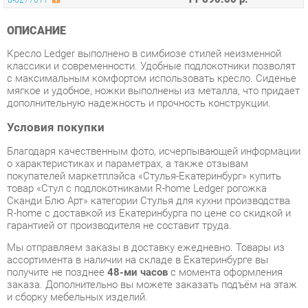
Кресло Ledger выполнено в симбиозе стилей неизменной
классики и современности. Удобные подлокотники позволят
с максимальным комфортом использовать кресло. Сиденье
мягкое и удобное, ножки выполнены из металла, что придает
дополнительную надежность и прочность конструкции.
Условия покупки
Благодаря качественным фото, исчерпывающей информации
о характеристиках и параметрах, а также отзывам
покупателей маркетплэйса «Стулья-Екатеринбург» купить
товар «Стул с подлокотниками R-home Ledger рогожка
Сканди Блю Арт» категории Стулья для кухни производства
R-home с доставкой из Екатеринбурга по цене со скидкой и
гарантией от производителя не составит труда.
Мы отправляем заказы в доставку ежедневно. Товары из
ассортимента в наличии на складе в Екатеринбурге вы
получите не позднее
48-ми часов
с момента оформления
заказа. Дополнительно вы можете заказать подъём на этаж
и сборку мебельных изделий.
Срок доставки в другие регионы, и для товаров, находящихся
на складах производителей, рассчитывается индивидуально.
Уточнить наличие, срок и стоимость доставки вы можете
через форму
обратной связи
.