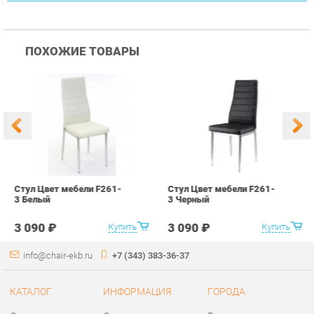
Стул Цвет мебели F261-
Стул Цвет мебели F261-
С
3 Белый
3 Черный
В
3 090 ₽
3 090 ₽
Купить
Купить
info@chair-ekb.ru
+7 (343) 383-36-37
КАТАЛОГ
ИНФОРМАЦИЯ
ГОРОДА
Стулья
О проекте
Весь мир
Столы
Контакты
Екатеринбург
Кресла
Дизайн
Аксессуары
Доставка и Оплата
Банкетки
Скидки и Акции
Табуреты
Политика