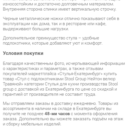
эксплуатации как дома, так и в ресторане или кафе,
выдерживают большие нагрузки.
Дополнительное преимущество стула – удобные
подлокотники, которые добавляют уют и комфорт.
Условия покупки
Благодаря качественным фото, исчерпывающей информации
о характеристиках и параметрах, а также отзывам
покупателей маркетплэйса «Стулья-Екатеринбург» купить
товар «Стул с подлокотниками Stool Group Нейтон велюр
Травяной» категории Стулья для кухни производства Stool
group с доставкой из Екатеринбурга по цене со скидкой и
гарантией от производителя не составит труда.
Мы отправляем заказы в доставку ежедневно. Товары из
ассортимента в наличии на складе в Екатеринбурге вы
получите не позднее
48-ми часов
с момента оформления
заказа. Дополнительно вы можете заказать подъём на этаж
и сборку мебельных изделий.
Срок доставки в другие регионы, и для товаров, находящихся
на складах производителей, рассчитывается индивидуально.
Уточнить наличие, срок и стоимость доставки вы можете
через форму
обратной связи
.