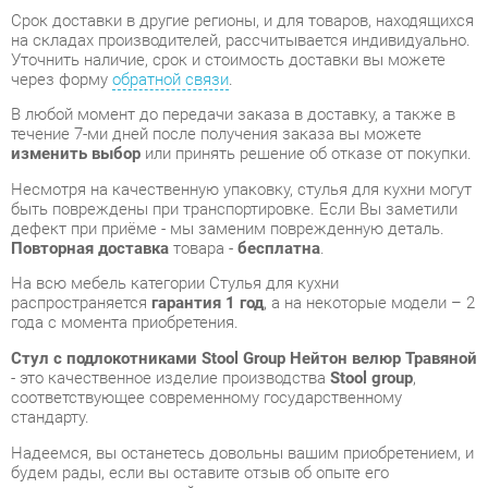
В любой момент до передачи заказа в доставку, а также в
течение 7-ми дней после получения заказа вы можете
изменить выбор
или принять решение об отказе от покупки.
Несмотря на качественную упаковку, стулья для кухни могут
быть повреждены при транспортировке. Если Вы заметили
дефект при приёме - мы заменим поврежденную деталь.
Повторная доставка
товара -
бесплатна
.
На всю мебель категории Стулья для кухни
распространяется
гарантия 1 год
, а на некоторые модели – 2
года с момента приобретения.
Стул с подлокотниками Stool Group Нейтон велюр Травяной
- это качественное изделие производства
Stool group
,
соответствующее современному государственному
стандарту.
Надеемся, вы останетесь довольны вашим приобретением, и
будем рады, если вы оставите отзыв об опыте его
использования, который поможет сориентироваться нашим
будущим покупателям.
Кроме формы
обратной связи
получить развёрнутую
консультацию, фото и видеообзор продукции вы можете по
e-mail, телефону в Екатеринбурге и через мессенджеры
Telegram и WhatsApp.