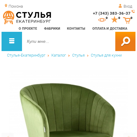
Помона
Вход
+7 (343) 383-36-37
Зак
0
0
0
обр
О ПРОЕКТЕ
ФАБРИКИ
КОНТАКТЫ
ОПЛАТА И ДОСТАВКА
зво
Стулья-Екатеринбург
Каталог
Стулья
Стулья для кухни