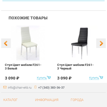
Стул Цвет мебели F261-
Стул Цвет мебели F261-
С
3 Белый
3 Черный
В
3 090 ₽
3 090 ₽
Купить
Купить
info@chair-ekb.ru
+7 (343) 383-36-37
КАТАЛОГ
ИНФОРМАЦИЯ
ГОРОДА
Стулья
О проекте
Весь мир
Столы
Контакты
Екатеринбург
Кресла
Дизайн
Аксессуары
Доставка и Оплата
Банкетки
Скидки и Акции
Табуреты
Политика