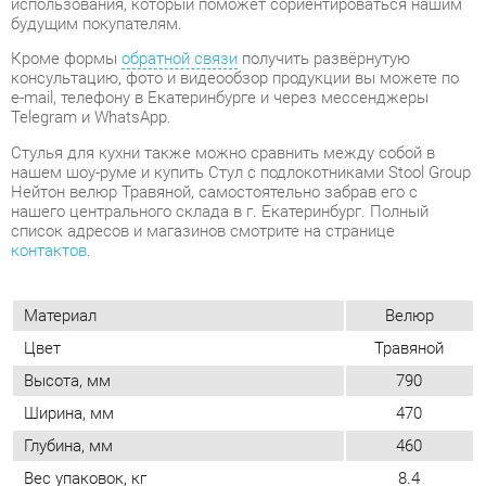
Стулья для кухни также можно сравнить между собой в
нашем шоу-руме и купить Стул с подлокотниками Stool Group
Нейтон велюр Травяной, самостоятельно забрав его с
нашего центрального склада в г. Екатеринбург. Полный
список адресов и магазинов смотрите на странице
контактов
.
Материал
Велюр
Цвет
Травяной
Высота, мм
790
Ширина, мм
470
Глубина, мм
460
Вес упаковок, кг
8.4
Форма
Квадратные
Обивка
Тканевая
Мягкая спинка
Да
Упор для ног
Нет