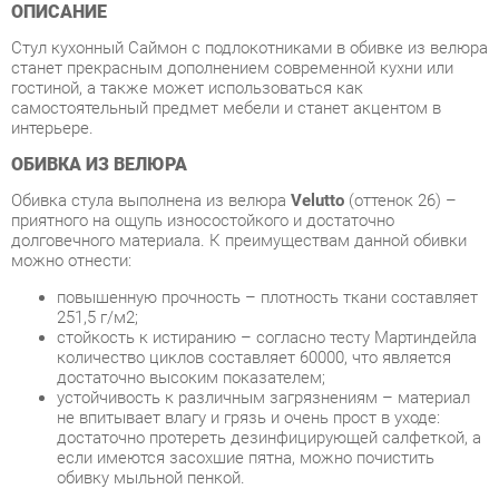
гостиной, а также может использоваться как
самостоятельный предмет мебели и станет акцентом в
интерьере.
ОБИВКА ИЗ ВЕЛЮРА
Обивка стула выполнена из велюра
Velutto
(оттенок 26) –
приятного на ощупь износостойкого и достаточно
долговечного материала. К преимуществам данной обивки
можно отнести:
повышенную прочность – плотность ткани составляет
251,5 г/м2;
стойкость к истиранию – согласно тесту Мартиндейла
количество циклов составляет 60000, что является
достаточно высоким показателем;
устойчивость к различным загрязнениям – материал
не впитывает влагу и грязь и очень прост в уходе:
достаточно протереть дезинфицирующей салфеткой, а
если имеются засохшие пятна, можно почистить
обивку мыльной пенкой.
Прочный каркас и особый наполнитель
Каркас спинки выполнен из металлических прутьев. Такое
исполнение имеет ряд преимуществ: