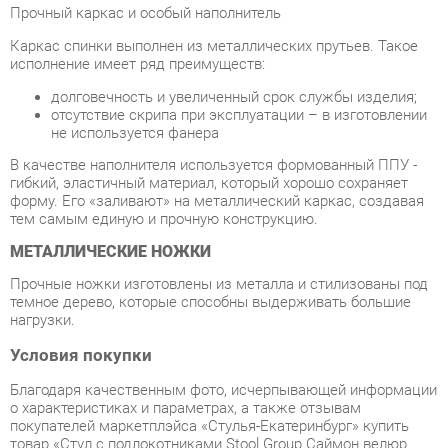
долговечность и увеличенный срок службы изделия;
отсутствие скрипа при эксплуатации – в изготовлении
не используется фанера
В качестве наполнителя используется формованный ППУ -
гибкий, эластичный материал, который хорошо сохраняет
форму. Его «заливают» на металлический каркас, создавая
тем самым единую и прочную конструкцию.
МЕТАЛЛИЧЕСКИЕ НОЖКИ
Прочные ножки изготовлены из металла и стилизованы под
темное дерево, которые способны выдерживать большие
нагрузки.
Условия покупки
Благодаря качественным фото, исчерпывающей информации
о характеристиках и параметрах, а также отзывам
покупателей маркетплэйса «Стулья-Екатеринбург» купить
товар «Стул с подлокотниками Stool Group Саймон велюр
Капучино» категории Стулья для кухни производства Stool
group с доставкой из Екатеринбурга по цене со скидкой и
гарантией от производителя не составит труда.
Мы отправляем заказы в доставку ежедневно. Товары из
ассортимента в наличии на складе в Екатеринбурге вы