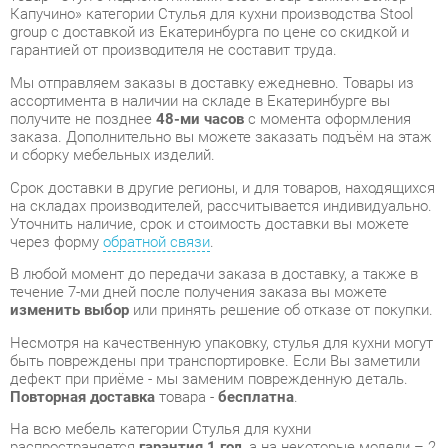
получите не позднее
48-ми часов
с момента оформления
заказа. Дополнительно вы можете заказать подъём на этаж
и сборку мебельных изделий.
Срок доставки в другие регионы, и для товаров, находящихся
на складах производителей, рассчитывается индивидуально.
Уточнить наличие, срок и стоимость доставки вы можете
через форму
обратной связи
.
В любой момент до передачи заказа в доставку, а также в
течение 7-ми дней после получения заказа вы можете
изменить выбор
или принять решение об отказе от покупки.
Несмотря на качественную упаковку, стулья для кухни могут
быть повреждены при транспортировке. Если Вы заметили
дефект при приёме - мы заменим поврежденную деталь.
Повторная доставка
товара -
бесплатна
.
На всю мебель категории Стулья для кухни
распространяется
гарантия 1 год
, а на некоторые модели – 2
года с момента приобретения.
Стул с подлокотниками Stool Group Саймон велюр
Капучино
- это качественное изделие производства
Stool
group
, соответствующее современному государственному
стандарту.