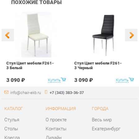
Стул Цвет мебели F261-
Стул Цвет мебели F261-
С
3 Белый
3 Черный
В
3 090 ₽
3 090 ₽
Купить
Купить
info@chair-ekb.ru
+7 (343) 383-36-37
КАТАЛОГ
ИНФОРМАЦИЯ
ГОРОДА
Стулья
О проекте
Весь мир
Столы
Контакты
Екатеринбург
Кресла
Дизайн
Аксессуары
Доставка и Оплата
Банкетки
Скидки и Акции
Табуреты
Политика
Пуфы
Гарантия
Мини-Диваны
Помощь