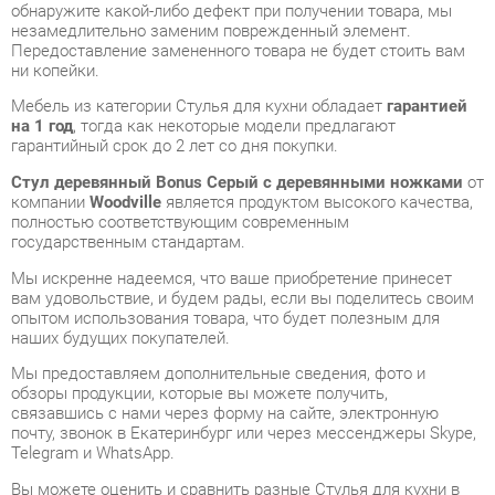
Мебель из категории Стулья для кухни обладает
гарантией
на 1 год
, тогда как некоторые модели предлагают
гарантийный срок до 2 лет со дня покупки.
Стул деревянный Bonus Серый с деревянными ножками
от
компании
Woodville
является продуктом высокого качества,
полностью соответствующим современным
государственным стандартам.
Мы искренне надеемся, что ваше приобретение принесет
вам удовольствие, и будем рады, если вы поделитесь своим
опытом использования товара, что будет полезным для
наших будущих покупателей.
Мы предоставляем дополнительные сведения, фото и
обзоры продукции, которые вы можете получить,
связавшись с нами через форму на сайте, электронную
почту, звонок в Екатеринбург или через мессенджеры Skype,
Telegram и WhatsApp.
Вы можете оценить и сравнить разные Стулья для кухни в
нашем шоу-руме, а затем приобрести Стул деревянный Bonus
Серый с деревянными ножками, самостоятельно забрав его
со склада в Екатеринбурге. Вся информация о наших адресах
и магазинах доступна на странице
контактов
.