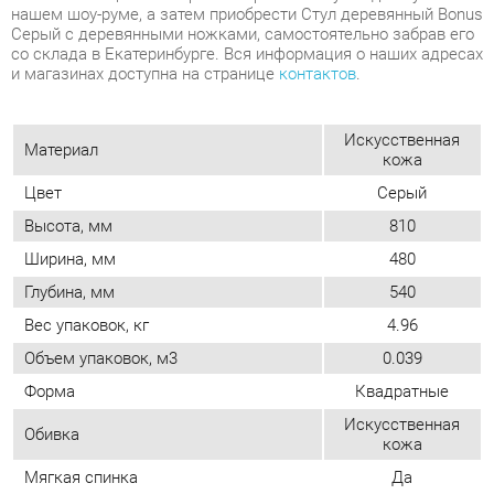
Искусственная
Материал
кожа
Цвет
Серый
Высота, мм
810
Ширина, мм
480
Глубина, мм
540
Вес упаковок, кг
4.96
Объем упаковок, м3
0.039
Форма
Квадратные
Искусственная
Обивка
кожа
Мягкая спинка
Да
Упор для ног
Нет
Возможность регулировать глубину
Нет
сиденья
Стиль
Современный