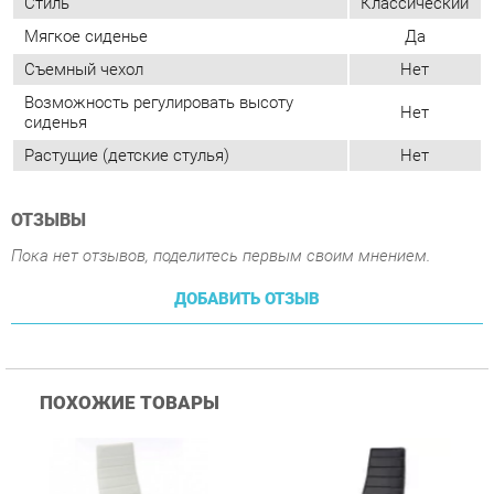
Растущие (детские стулья)
Нет
ОТЗЫВЫ
Пока нет отзывов, поделитесь первым своим мнением.
ДОБАВИТЬ ОТЗЫВ
ПОХОЖИЕ ТОВАРЫ
Стул Цвет мебели F261-
Стул Цвет мебели F261-
С
3 Белый
3 Черный
В